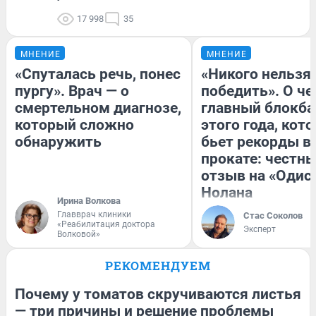
17 998
35
МНЕНИЕ
МНЕНИЕ
«Спуталась речь, понес
«Никого нельзя
пургу». Врач — о
победить». О ч
смертельном диагнозе,
главный блокба
который сложно
этого года, кот
обнаружить
бьет рекорды в
прокате: честн
отзыв на «Одис
Нолана
Ирина Волкова
Главврач клиники
Стас Соколов
«Реабилитация доктора
Эксперт
Волковой»
РЕКОМЕНДУЕМ
Почему у томатов скручиваются листья
— три причины и решение проблемы