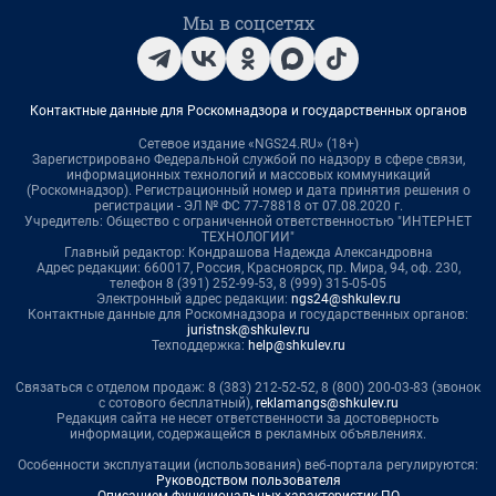
Мы в соцсетях
Контактные данные для Роскомнадзора и государственных органов
Сетевое издание «NGS24.RU» (18+)
Зарегистрировано Федеральной службой по надзору в сфере связи,
информационных технологий и массовых коммуникаций
(Роскомнадзор). Регистрационный номер и дата принятия решения о
регистрации - ЭЛ № ФС 77-78818 от 07.08.2020 г.
Учредитель: Общество с ограниченной ответственностью "ИНТЕРНЕТ
ТЕХНОЛОГИИ"
Главный редактор: Кондрашова Надежда Александровна
Адрес редакции: 660017, Россия, Красноярск, пр. Мира, 94, оф. 230,
телефон 8 (391) 252-99-53, 8 (999) 315-05-05
Электронный адрес редакции:
ngs24@shkulev.ru
Контактные данные для Роскомнадзора и государственных органов:
juristnsk@shkulev.ru
Техподдержка:
help@shkulev.ru
Связаться с отделом продаж: 8 (383) 212-52-52, 8 (800) 200-03-83 (звонок
с сотового бесплатный),
reklamangs@shkulev.ru
Редакция сайта не несет ответственности за достоверность
информации, содержащейся в рекламных объявлениях.
Особенности эксплуатации (использования) веб-портала регулируются:
Руководством пользователя
Описанием функциональных характеристик ПО