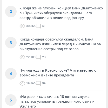
«Люди же не глухие»: концерт Вани Дмитриенко
2
в «Лужниках» обернулся скандалом — его
сестру обвинили в пении под фанеру
30 865
51
Когда концерт обернулся скандалом. Ваня
3
Дмитриенко извинился перед Линочкой Ли за
выступление сестры под ее голос
22 108
23
Путина ждут в Красноярске? Что известно о
4
возможном визите президента
19 866
99
«Не рассчитала силы»: 18-летняя ужурка
5
пыталась успокоить трехмесячного сына и
убила его