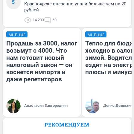
5
Красноярске внезапно упали больше чем на 20
рублей
14 293
60
МНЕНИЕ
МНЕНИЕ
Продашь за 3000, налог
Тепло для бюдж
возьмут с 4000. Что
холодно в сало
нам готовит новый
зимой. Водитель
налоговый закон — он
ездит на электр
коснется импорта и
плюсы и минус
даже репетиторов
Анастасия Завгородняя
Денис Дедюхин
РЕКОМЕНДУЕМ