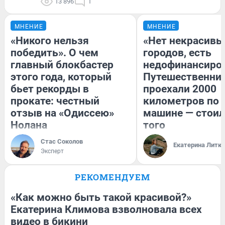
13 896
1
МНЕНИЕ
МНЕНИЕ
«Никого нельзя
«Нет некрасивы
победить». О чем
городов, есть
главный блокбастер
недофинансиро
этого года, который
Путешественни
бьет рекорды в
проехали 2000
прокате: честный
километров по 
отзыв на «Одиссею»
машине — стоил
Нолана
того
Стас Соколов
Екатерина Литк
Эксперт
РЕКОМЕНДУЕМ
«Как можно быть такой красивой?»
Екатерина Климова взволновала всех
видео в бикини