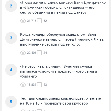
«Люди же не глухие»: концерт Вани Дмитриенко
2
в «Лужниках» обернулся скандалом — его
сестру обвинили в пении под фанеру
31 716
52
Когда концерт обернулся скандалом. Ваня
3
Дмитриенко извинился перед Линочкой Ли за
выступление сестры под ее голос
22 406
24
«Не рассчитала силы»: 18-летняя ужурка
4
пыталась успокоить трехмесячного сына и
убила его
18 831
43
Тест для самых умных красноярцев: ответьте
5
на 10 из 10 и проверьте свой кругозор