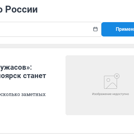
о России
Примен
 ужасов»:
ноярск станет
есколько заметных