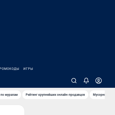
РОМОКОДЫ
ИГРЫ
т по мурaлaм
Рейтинг крупнейших онлайн-продавцов
Мусорный тех