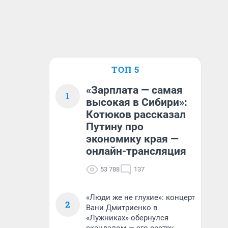
ТОП 5
«Зарплата — самая
1
высокая в Сибири»:
Котюков рассказал
Путину про
экономику края —
онлайн-трансляция
53 788
137
«Люди же не глухие»: концерт
2
Вани Дмитриенко в
«Лужниках» обернулся