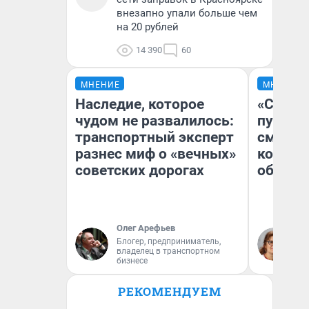
внезапно упали больше чем
на 20 рублей
14 390
60
МНЕНИЕ
МНЕНИЕ
Наследие, которое
«Спутал
чудом не развалилось:
пургу».
транспортный эксперт
смерте
разнес миф о «вечных»
которы
советских дорогах
обнару
Олег Арефьев
Ир
Блогер, предприниматель,
Гл
владелец в транспортном
«Р
бизнесе
Во
РЕКОМЕНДУЕМ