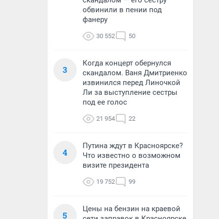
скандалом — его сестру
обвинили в пении под
фанеру
30 552
50
Когда концерт обернулся
3
скандалом. Ваня Дмитриенко
извинился перед Линочкой
Ли за выступление сестры
под ее голос
21 954
22
Путина ждут в Красноярске?
4
Что известно о возможном
визите президента
19 752
99
Цены на бензин на краевой
5
сети заправок в Красноярске