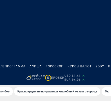
ЕЛЕПРОГРАММА
АФИША
ГОРОСКОП
КУРСЫ ВАЛЮТ
ZODY
П
USD 81,41
СЕЙЧАС
6
ПРОБКИ
+23°C
EUR 94,06
толбов
Красноярцам не понравился хвалебный отзыв о городе
Тес