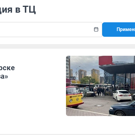
ция в ТЦ
Примен
рске
за»