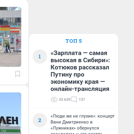
ТОП 5
«Зарплата — самая
1
высокая в Сибири»:
Котюков рассказал
Путину про
экономику края —
онлайн-трансляция
53 639
137
«Люди же не глухие»: концерт
2
Вани Дмитриенко в
«Лужниках» обернулся