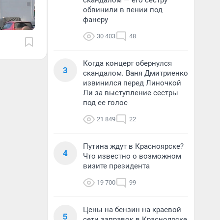
скандалом — его сестру
обвинили в пении под
фанеру
30 403
48
Когда концерт обернулся
3
скандалом. Ваня Дмитриенко
извинился перед Линочкой
Ли за выступление сестры
под ее голос
21 849
22
Путина ждут в Красноярске?
4
Что известно о возможном
визите президента
19 700
99
Цены на бензин на краевой
5
сети заправок в Красноярске