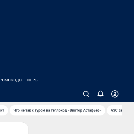
РОМОКОДЫ
ИГРЫ
ли?
Что не так с туром на теплоход «Виктор Астафьев»
AЗС закупае