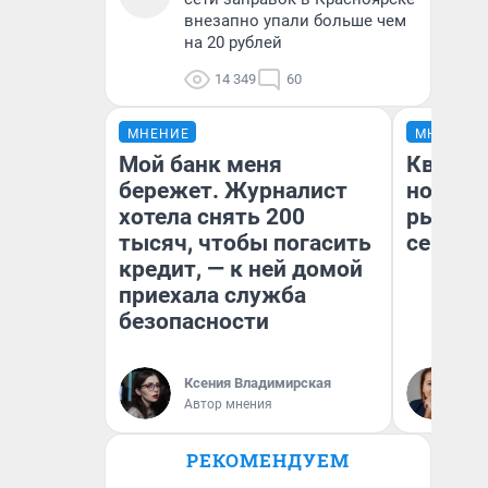
внезапно упали больше чем
на 20 рублей
14 349
60
МНЕНИЕ
МНЕНИЕ
Мой банк меня
Кварти
бережет. Журналист
но деш
хотела снять 200
рынок 
тысяч, чтобы погасить
сейчас
кредит, — к ней домой
приехала служба
безопасности
Ек
Ксения Владимирская
ди
Автор мнения
не
РЕКОМЕНДУЕМ