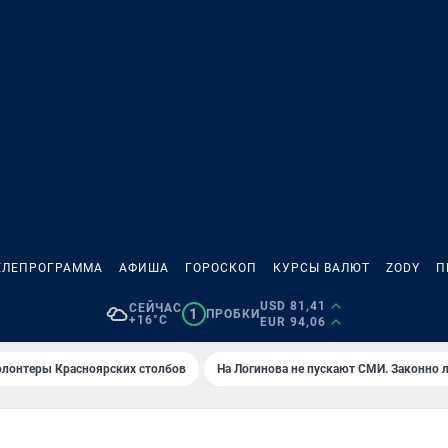
ЕЛЕПРОГРАММА
АФИША
ГОРОСКОП
КУРСЫ ВАЛЮТ
ZODY
П
USD 81,41
СЕЙЧАС
1
ПРОБКИ
+16°C
EUR 94,06
олонтеры Красноярских столбов
На Логинова не пускают СМИ. Законно 