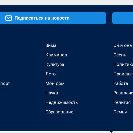
Подписаться на новости
Зима
Он и она
Криминал
Осень
Культура
Политик
Лето
Происше
спорт
Мой дом
Работа
Наука
Развлеч
Недвижимость
Религия
Образование
Семья