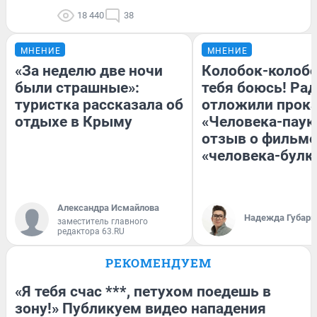
18 440
38
МНЕНИЕ
МНЕНИЕ
«За неделю две ночи
Колобок-колобо
были страшные»:
тебя боюсь! Рад
туристка рассказала об
отложили прок
отдыхе в Крыму
«Человека-паук
отзыв о фильме
«человека-булк
Александра Исмайлова
Надежда Губарь
заместитель главного
редактора 63.RU
РЕКОМЕНДУЕМ
«Я тебя счас ***, петухом поедешь в
зону!» Публикуем видео нападения