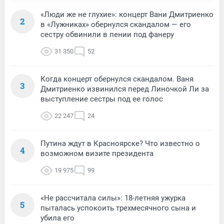
«Люди же не глухие»: концерт Вани Дмитриенко
2
в «Лужниках» обернулся скандалом — его
сестру обвинили в пении под фанеру
31 350
52
Когда концерт обернулся скандалом. Ваня
3
Дмитриенко извинился перед Линочкой Ли за
выступление сестры под ее голос
22 247
24
Путина ждут в Красноярске? Что известно о
4
возможном визите президента
19 975
99
«Не рассчитала силы»: 18-летняя ужурка
5
пыталась успокоить трехмесячного сына и
убила его