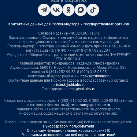
Контактные данные для Роскомнадзора и государственных органов
Сетевое издание «NGS24.RU» (18+)
Зарегистрировано Федеральной службой по надзору в сфере связи,
информационных технологий и массовых коммуникаций
(Роскомнадзор). Регистрационный номер и дата принятия решения о
регистрации - ЭЛ № ФС 77-78818 от 07.08.2020 г.
Учредитель: Общество с ограниченной ответственностью "ИНТЕРНЕТ
ТЕХНОЛОГИИ"
Главный редактор: Кондрашова Надежда Александровна
Адрес редакции: 660017, Россия, Красноярск, пр. Мира, 94, оф. 230,
телефон 8 (391) 252-99-53, 8 (999) 315-05-05
Электронный адрес редакции:
ngs24@shkulev.ru
Контактные данные для Роскомнадзора и государственных органов:
juristnsk@shkulev.ru
Техподдержка:
help@shkulev.ru
Связаться с отделом продаж: 8 (383) 212-52-52, 8 (800) 200-03-83 (звонок
с сотового бесплатный),
reklamangs@shkulev.ru
Редакция сайта не несет ответственности за достоверность
информации, содержащейся в рекламных объявлениях.
Особенности эксплуатации (использования) веб-портала регулируются:
Руководством пользователя
Описанием функциональных характеристик ПО
Условиями использования веб-портала и политикой