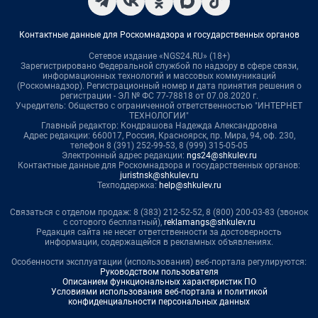
Контактные данные для Роскомнадзора и государственных органов
Сетевое издание «NGS24.RU» (18+)
Зарегистрировано Федеральной службой по надзору в сфере связи,
информационных технологий и массовых коммуникаций
(Роскомнадзор). Регистрационный номер и дата принятия решения о
регистрации - ЭЛ № ФС 77-78818 от 07.08.2020 г.
Учредитель: Общество с ограниченной ответственностью "ИНТЕРНЕТ
ТЕХНОЛОГИИ"
Главный редактор: Кондрашова Надежда Александровна
Адрес редакции: 660017, Россия, Красноярск, пр. Мира, 94, оф. 230,
телефон 8 (391) 252-99-53, 8 (999) 315-05-05
Электронный адрес редакции:
ngs24@shkulev.ru
Контактные данные для Роскомнадзора и государственных органов:
juristnsk@shkulev.ru
Техподдержка:
help@shkulev.ru
Связаться с отделом продаж: 8 (383) 212-52-52, 8 (800) 200-03-83 (звонок
с сотового бесплатный),
reklamangs@shkulev.ru
Редакция сайта не несет ответственности за достоверность
информации, содержащейся в рекламных объявлениях.
Особенности эксплуатации (использования) веб-портала регулируются:
Руководством пользователя
Описанием функциональных характеристик ПО
Условиями использования веб-портала и политикой
конфиденциальности персональных данных