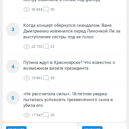
30 844
50
Когда концерт обернулся скандалом. Ваня
3
Дмитриенко извинился перед Линочкой Ли за
выступление сестры под ее голос
22 102
23
Путина ждут в Красноярске? Что известно о
4
возможном визите президента
19 861
99
«Не рассчитала силы»: 18-летняя ужурка
5
пыталась успокоить трехмесячного сына и
убила его
17 947
35