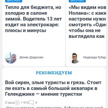
МНЕНИЕ
МНЕНИЕ
Тепло для бюджета, но
«Мы видим нов
холодно в салоне
Нолана»: с каки
зимой. Водитель 13 лет
настроем нужн
ездит на электрокаре:
смотреть «Одис
плюсы и минусы
чтобы она не
выглядела как 
Денис Дедюхин
Надежда Губарь
РЕКОМЕНДУЕМ
Вой сирен, злые туристы и грязь. Стоит
ли ехать в самый большой аквапарк в
Геленджике — мнение туристки
2 часа
1 913
4