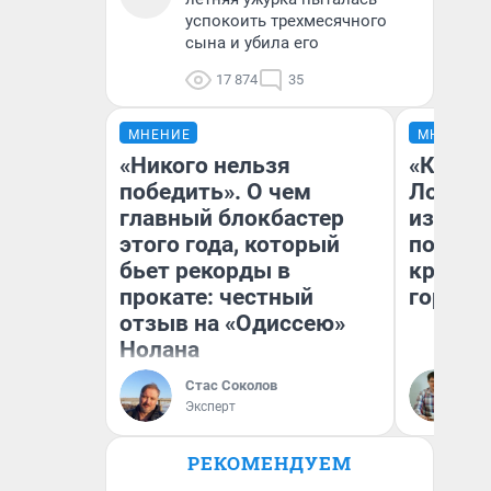
успокоить трехмесячного
сына и убила его
17 874
35
МНЕНИЕ
МНЕНИЕ
«Никого нельзя
«Как бу
победить». О чем
Лондон
главный блокбастер
из Омск
этого года, который
почему
бьет рекорды в
круче е
прокате: честный
города
отзыв на «Одиссею»
Нолана
Стас Соколов
Се
Эксперт
РЕКОМЕНДУЕМ