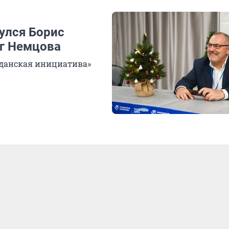
улся Борис
уг Немцова
жданская инициатива»