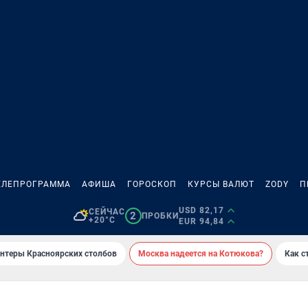
ЕЛЕПРОГРАММА
АФИША
ГОРОСКОП
КУРСЫ ВАЛЮТ
ZODY
П
USD 82,17
СЕЙЧАС
2
ПРОБКИ
+20°C
EUR 94,84
онтеры Красноярских столбов
Москва надеется на Котюкова?
Как с