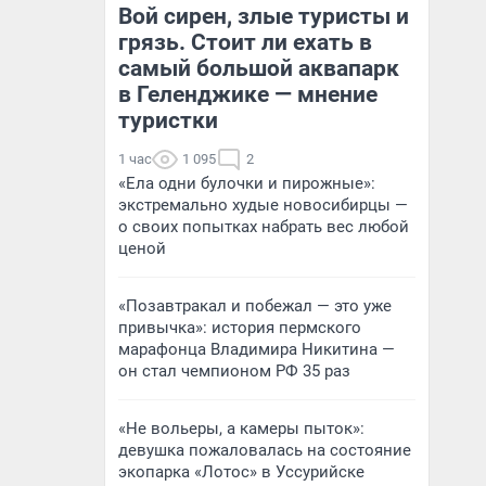
Вой сирен, злые туристы и
грязь. Стоит ли ехать в
самый большой аквапарк
в Геленджике — мнение
туристки
1 час
1 095
2
«Ела одни булочки и пирожные»:
экстремально худые новосибирцы —
о своих попытках набрать вес любой
ценой
«Позавтракал и побежал — это уже
привычка»: история пермского
марафонца Владимира Никитина —
он стал чемпионом РФ 35 раз
«Не вольеры, а камеры пыток»:
девушка пожаловалась на состояние
экопарка «Лотос» в Уссурийске