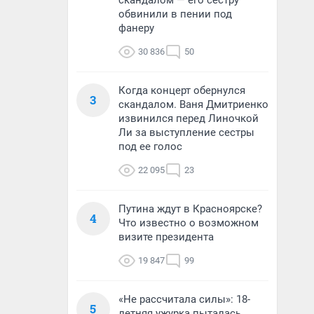
скандалом — его сестру
обвинили в пении под
фанеру
30 836
50
Когда концерт обернулся
3
скандалом. Ваня Дмитриенко
извинился перед Линочкой
Ли за выступление сестры
под ее голос
22 095
23
Путина ждут в Красноярске?
4
Что известно о возможном
визите президента
19 847
99
«Не рассчитала силы»: 18-
5
летняя ужурка пыталась