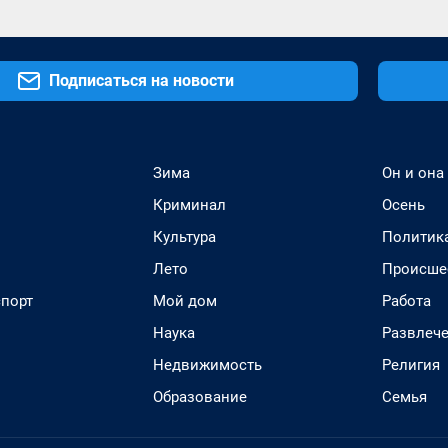
Подписаться на новости
Зима
Он и она
Криминал
Осень
Культура
Политик
Лето
Происше
спорт
Мой дом
Работа
Наука
Развлеч
Недвижимость
Религия
Образование
Семья