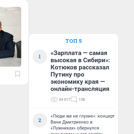
ТОП 5
«Зарплата — самая
1
высокая в Сибири»:
Котюков рассказал
Путину про
экономику края —
онлайн-трансляция
54 017
138
«Люди же не глухие»: концерт
2
Вани Дмитриенко в
«Лужниках» обернулся