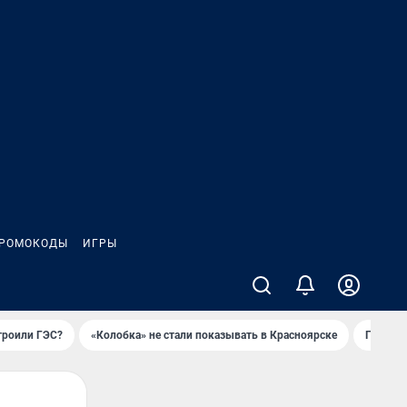
РОМОКОДЫ
ИГРЫ
троили ГЭС?
«Колобка» не стали показывать в Красноярске
Гриль-п