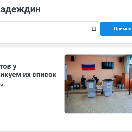
 Надеждин
Примен
тов у
ликуем их список
ры