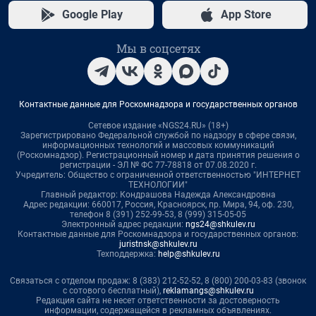
Google Play
App Store
Мы в соцсетях
Контактные данные для Роскомнадзора и государственных органов
Сетевое издание «NGS24.RU» (18+)
Зарегистрировано Федеральной службой по надзору в сфере связи,
информационных технологий и массовых коммуникаций
(Роскомнадзор). Регистрационный номер и дата принятия решения о
регистрации - ЭЛ № ФС 77-78818 от 07.08.2020 г.
Учредитель: Общество с ограниченной ответственностью "ИНТЕРНЕТ
ТЕХНОЛОГИИ"
Главный редактор: Кондрашова Надежда Александровна
Адрес редакции: 660017, Россия, Красноярск, пр. Мира, 94, оф. 230,
телефон 8 (391) 252-99-53, 8 (999) 315-05-05
Электронный адрес редакции:
ngs24@shkulev.ru
Контактные данные для Роскомнадзора и государственных органов:
juristnsk@shkulev.ru
Техподдержка:
help@shkulev.ru
Связаться с отделом продаж: 8 (383) 212-52-52, 8 (800) 200-03-83 (звонок
с сотового бесплатный),
reklamangs@shkulev.ru
Редакция сайта не несет ответственности за достоверность
информации, содержащейся в рекламных объявлениях.