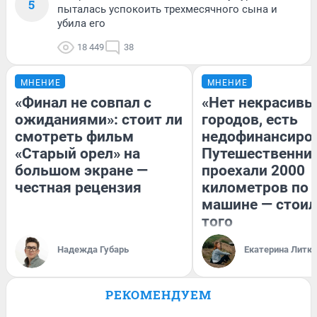
5
пыталась успокоить трехмесячного сына и
убила его
18 449
38
МНЕНИЕ
МНЕНИЕ
«Финал не совпал с
«Нет некрасивы
ожиданиями»: стоит ли
городов, есть
смотреть фильм
недофинансиро
«Старый орел» на
Путешественни
большом экране —
проехали 2000
честная рецензия
километров по 
машине — стоил
того
Надежда Губарь
Екатерина Литк
РЕКОМЕНДУЕМ