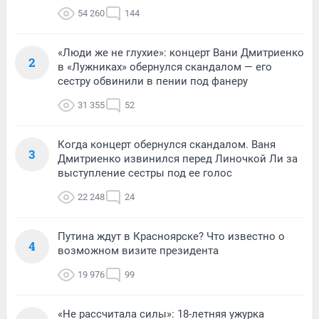
54 260
144
«Люди же не глухие»: концерт Вани Дмитриенко
2
в «Лужниках» обернулся скандалом — его
сестру обвинили в пении под фанеру
31 355
52
Когда концерт обернулся скандалом. Ваня
3
Дмитриенко извинился перед Линочкой Ли за
выступление сестры под ее голос
22 248
24
Путина ждут в Красноярске? Что известно о
4
возможном визите президента
19 976
99
«Не рассчитала силы»: 18-летняя ужурка