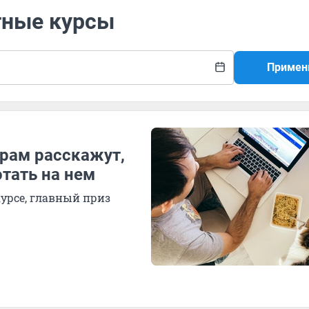
тные курсы
Примен
рам расскажут,
отать на нем
курсе, главный приз