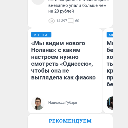
внезапно упали больше чем
на 20 рублей
14 397
60
МНЕНИЕ
МНЕНИЕ
«Мы видим нового
Мой ба
Нолана»: с каким
береже
настроем нужно
хотела 
смотреть «Одиссею»,
тысяч,
чтобы она не
кредит,
выглядела как фиаско
приеха
безопа
Кс
Надежда Губарь
Ав
РЕКОМЕНДУЕМ