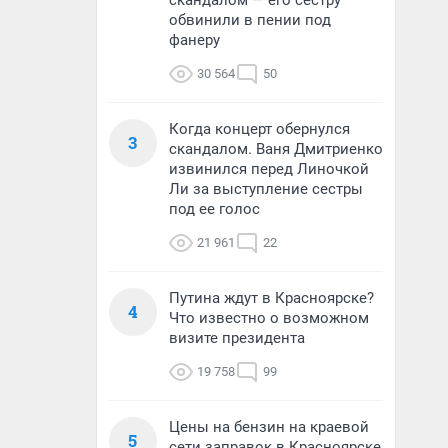
скандалом — его сестру
обвинили в пении под
фанеру
30 564
50
Когда концерт обернулся
3
скандалом. Ваня Дмитриенко
извинился перед Линочкой
Ли за выступление сестры
под ее голос
21 961
22
Путина ждут в Красноярске?
4
Что известно о возможном
визите президента
19 758
99
Цены на бензин на краевой
5
сети заправок в Красноярске