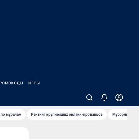
РОМОКОДЫ
ИГРЫ
т по мурaлaм
Рейтинг крупнейших онлайн-продавцов
Мусорный тех