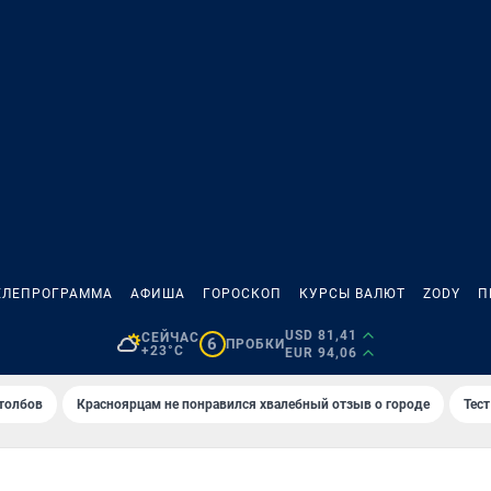
ЕЛЕПРОГРАММА
АФИША
ГОРОСКОП
КУРСЫ ВАЛЮТ
ZODY
П
USD 81,41
СЕЙЧАС
6
ПРОБКИ
+23°C
EUR 94,06
толбов
Красноярцам не понравился хвалебный отзыв о городе
Тес