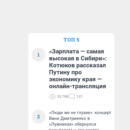
ТОП 5
«Зарплата — самая
1
высокая в Сибири»:
Котюков рассказал
Путину про
экономику края —
онлайн-трансляция
53 798
137
«Люди же не глухие»: концерт
2
Вани Дмитриенко в
«Лужниках» обернулся