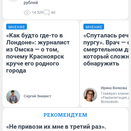
рублей
14 329
60
МНЕНИЕ
МНЕНИЕ
«Как будто где-то в
«Спуталась речь
Лондоне»: журналист
пургу». Врач — о
из Омска — о том,
смертельном ди
почему Красноярск
который сложн
круче его родного
обнаружить
города
Ирина Волкова
Главврач клиник
Сергей Энквист
«Реабилитация д
Волковой»
РЕКОМЕНДУЕМ
«Не привози их мне в третий раз».