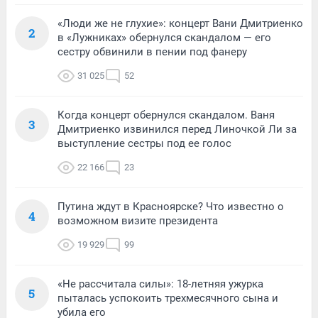
«Люди же не глухие»: концерт Вани Дмитриенко
2
в «Лужниках» обернулся скандалом — его
сестру обвинили в пении под фанеру
31 025
52
Когда концерт обернулся скандалом. Ваня
3
Дмитриенко извинился перед Линочкой Ли за
выступление сестры под ее голос
22 166
23
Путина ждут в Красноярске? Что известно о
4
возможном визите президента
19 929
99
«Не рассчитала силы»: 18-летняя ужурка
5
пыталась успокоить трехмесячного сына и
убила его