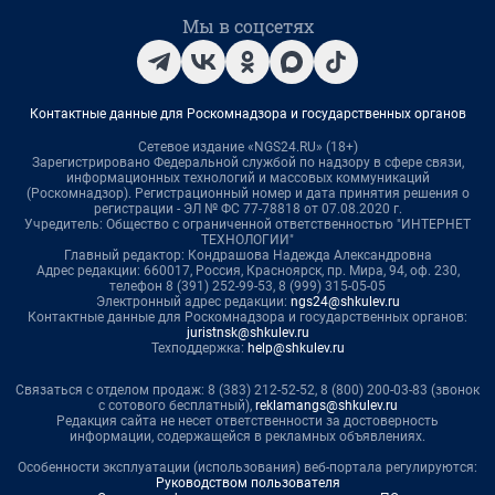
Мы в соцсетях
Контактные данные для Роскомнадзора и государственных органов
Сетевое издание «NGS24.RU» (18+)
Зарегистрировано Федеральной службой по надзору в сфере связи,
информационных технологий и массовых коммуникаций
(Роскомнадзор). Регистрационный номер и дата принятия решения о
регистрации - ЭЛ № ФС 77-78818 от 07.08.2020 г.
Учредитель: Общество с ограниченной ответственностью "ИНТЕРНЕТ
ТЕХНОЛОГИИ"
Главный редактор: Кондрашова Надежда Александровна
Адрес редакции: 660017, Россия, Красноярск, пр. Мира, 94, оф. 230,
телефон 8 (391) 252-99-53, 8 (999) 315-05-05
Электронный адрес редакции:
ngs24@shkulev.ru
Контактные данные для Роскомнадзора и государственных органов:
juristnsk@shkulev.ru
Техподдержка:
help@shkulev.ru
Связаться с отделом продаж: 8 (383) 212-52-52, 8 (800) 200-03-83 (звонок
с сотового бесплатный),
reklamangs@shkulev.ru
Редакция сайта не несет ответственности за достоверность
информации, содержащейся в рекламных объявлениях.
Особенности эксплуатации (использования) веб-портала регулируются:
Руководством пользователя