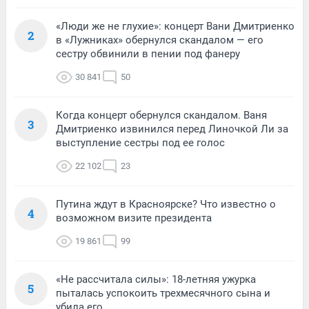
«Люди же не глухие»: концерт Вани Дмитриенко
2
в «Лужниках» обернулся скандалом — его
сестру обвинили в пении под фанеру
30 841
50
Когда концерт обернулся скандалом. Ваня
3
Дмитриенко извинился перед Линочкой Ли за
выступление сестры под ее голос
22 102
23
Путина ждут в Красноярске? Что известно о
4
возможном визите президента
19 861
99
«Не рассчитала силы»: 18-летняя ужурка
5
пыталась успокоить трехмесячного сына и
убила его