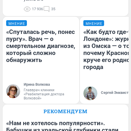
17 936
35
МНЕНИЕ
МНЕНИЕ
«Спуталась речь, понес
«Как будто где-
пургу». Врач — о
Лондоне»: журн
смертельном диагнозе,
из Омска — о то
который сложно
почему Красно
обнаружить
круче его родно
города
Ирина Волкова
Главврач клиники
Сергей Энквист
«Реабилитация доктора
Волковой»
РЕКОМЕНДУЕМ
«Нам не хотелось популярности».
Бабушки из уральской глубинки стали