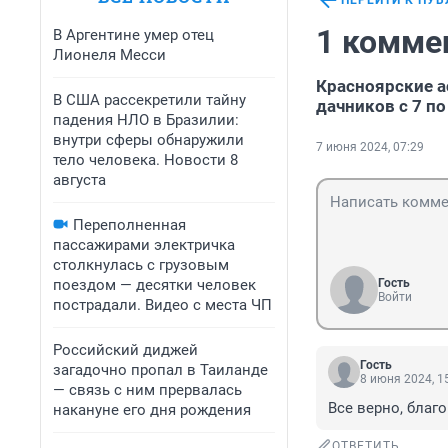
ПЕРЕЙТИ К ПУ
1 комме
В Аргентине умер отец
Лионеля Месси
Красноярские а
В США рассекретили тайну
дачников с 7 по
падения НЛО в Бразилии:
внутри сферы обнаружили
7 июня 2024, 07:29
тело человека. Новости 8
августа
Переполненная
пассажирами электричка
столкнулась с грузовым
поездом — десятки человек
Гость
Войти
пострадали. Видео с места ЧП
Российский диджей
Гость
загадочно пропал в Таиланде
8 июня 2024, 1
— связь с ним прервалась
Все верно, благ
накануне его дня рождения
ОТВЕТИТЬ