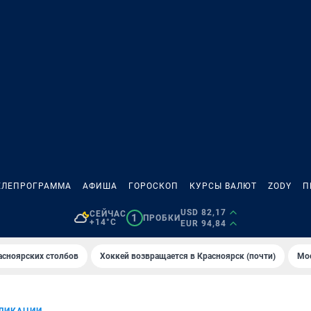
ЕЛЕПРОГРАММА
АФИША
ГОРОСКОП
КУРСЫ ВАЛЮТ
ZODY
П
USD 82,17
СЕЙЧАС
1
ПРОБКИ
+14°C
EUR 94,84
асноярских столбов
Хоккей возвращается в Красноярск (почти)
Мос