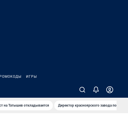
РОМОКОДЫ
ИГРЫ
т на Татышев откладывается
Директор красноярского завода под сан