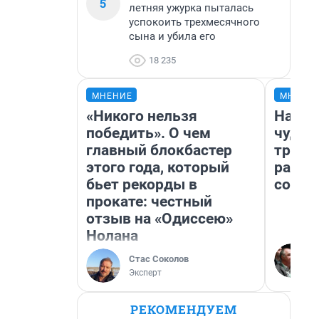
5
летняя ужурка пыталась
успокоить трехмесячного
сына и убила его
18 235
МНЕНИЕ
МНЕНИ
«Никого нельзя
Насле
победить». О чем
чудом
главный блокбастер
транс
этого года, который
разне
бьет рекорды в
совет
прокате: честный
отзыв на «Одиссею»
Нолана
Стас Соколов
Эксперт
РЕКОМЕНДУЕМ