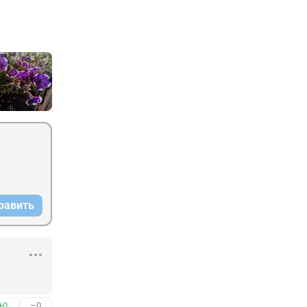
равить
+0
–0