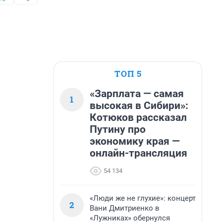
ТОП 5
«Зарплата — самая
1
высокая в Сибири»:
Котюков рассказал
Путину про
экономику края —
онлайн-трансляция
54 134
«Люди же не глухие»: концерт
2
Вани Дмитриенко в
«Лужниках» обернулся