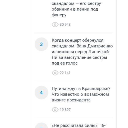
скандалом — его сестру
обвинили в пении под
фанеру
30 943
Когда концерт обернулся
3
скандалом. Ваня Дмитриенко
извинился перед Линочкой
Ли за выступление сестры
под ее голос
22 141
Путина ждут в Красноярске?
4
Что известно о возможном
визите президента
19 897
«Не рассчитала силы»: 18-