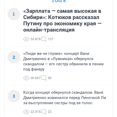
ТОП 5
«Зарплата — самая высокая в
1
Сибири»: Котюков рассказал
Путину про экономику края —
онлайн-трансляция
53 879
137
«Люди же не глухие»: концерт Вани
2
Дмитриенко в «Лужниках» обернулся
скандалом — его сестру обвинили в пении
под фанеру
30 667
50
Когда концерт обернулся скандалом. Ваня
3
Дмитриенко извинился перед Линочкой Ли
за выступление сестры под ее голос
22 015
22