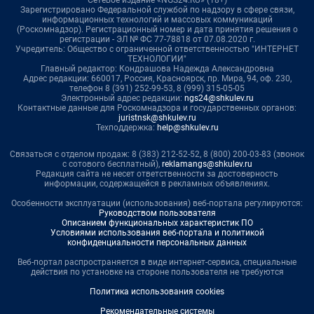
Сетевое издание «NGS24.RU» (18+)
Зарегистрировано Федеральной службой по надзору в сфере связи,
информационных технологий и массовых коммуникаций
(Роскомнадзор). Регистрационный номер и дата принятия решения о
регистрации - ЭЛ № ФС 77-78818 от 07.08.2020 г.
Учредитель: Общество с ограниченной ответственностью "ИНТЕРНЕТ
ТЕХНОЛОГИИ"
Главный редактор: Кондрашова Надежда Александровна
Адрес редакции: 660017, Россия, Красноярск, пр. Мира, 94, оф. 230,
телефон 8 (391) 252-99-53, 8 (999) 315-05-05
Электронный адрес редакции:
ngs24@shkulev.ru
Контактные данные для Роскомнадзора и государственных органов:
juristnsk@shkulev.ru
Техподдержка:
help@shkulev.ru
Связаться с отделом продаж: 8 (383) 212-52-52, 8 (800) 200-03-83 (звонок
с сотового бесплатный),
reklamangs@shkulev.ru
Редакция сайта не несет ответственности за достоверность
информации, содержащейся в рекламных объявлениях.
Особенности эксплуатации (использования) веб-портала регулируются:
Руководством пользователя
Описанием функциональных характеристик ПО
Условиями использования веб-портала и политикой
конфиденциальности персональных данных
Веб-портал распространяется в виде интернет-сервиса, специальные
действия по установке на стороне пользователя не требуются
Политика использования cookies
Рекомендательные системы