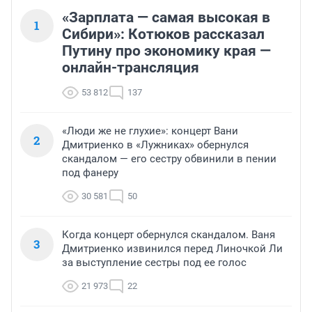
«Зарплата — самая высокая в
1
Сибири»: Котюков рассказал
Путину про экономику края —
онлайн-трансляция
53 812
137
«Люди же не глухие»: концерт Вани
2
Дмитриенко в «Лужниках» обернулся
скандалом — его сестру обвинили в пении
под фанеру
30 581
50
Когда концерт обернулся скандалом. Ваня
3
Дмитриенко извинился перед Линочкой Ли
за выступление сестры под ее голос
21 973
22