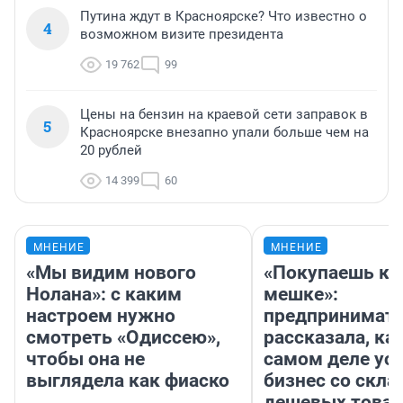
Путина ждут в Красноярске? Что известно о
4
возможном визите президента
19 762
99
Цены на бензин на краевой сети заправок в
5
Красноярске внезапно упали больше чем на
20 рублей
14 399
60
МНЕНИЕ
МНЕНИЕ
«Мы видим нового
«Покупаешь ко
Нолана»: с каким
мешке»:
настроем нужно
предпринимат
смотреть «Одиссею»,
рассказала, как
чтобы она не
самом деле ус
выглядела как фиаско
бизнес со скл
дешевых това