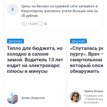
Цены на бензин на краевой сети заправок в
5
Красноярске внезапно упали больше чем на
20 рублей
14 329
60
МНЕНИЕ
МНЕНИЕ
Тепло для бюджета, но
«Спуталась реч
холодно в салоне
пургу». Врач — 
зимой. Водитель 13 лет
смертельном д
ездит на электрокаре:
который слож
плюсы и минусы
обнаружить
Ирина Волкова
Главврач клини
Денис Дедюхин
«Реабилитация 
Волковой»