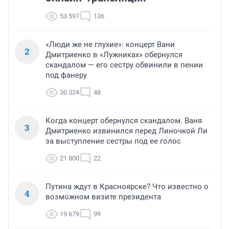
53 597
136
«Люди же не глухие»: концерт Вани
2
Дмитриенко в «Лужниках» обернулся
скандалом — его сестру обвинили в пении
под фанеру
30 324
48
Когда концерт обернулся скандалом. Ваня
3
Дмитриенко извинился перед Линочкой Ли
за выступление сестры под ее голос
21 800
22
Путина ждут в Красноярске? Что известно о
4
возможном визите президента
19 679
99