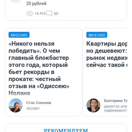
20 рублей
14 416
60
МНЕНИЕ
МНЕНИЕ
«Никого нельзя
Квартиры дор
победить». О чем
но дешевеют: 
главный блокбастер
рынок недвиж
этого года, который
сейчас такой 
бьет рекорды в
прокате: честный
отзыв на «Одиссею»
Нолана
Екатерина Торо
Стас Соколов
директор агентс
Эксперт
недвижимости
РЕКОМЕНДУЕМ