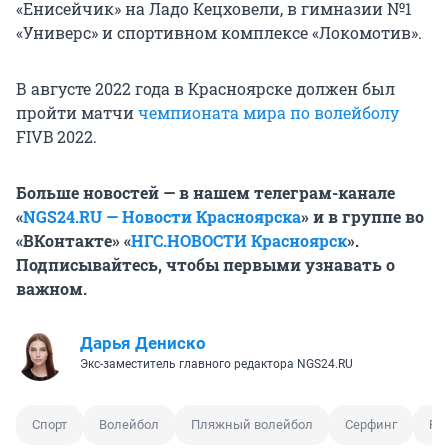
«Енисейчик» на Ладо Кецховели, в гимназии №1
«Универс» и спортивном комплексе «Локомотив».
В августе 2022 года в Красноярске должен был
пройти матчи
чемпионата мира по волейболу
FIVB 2022.
Больше новостей
—
в нашем телеграм-канале
«
NGS24.RU — Новости Красноярска
» и
в группе во
«ВКонтакте» «
НГС.НОВОСТИ Красноярск
»
.
Подписывайтесь, чтобы первыми узнавать о
важном.
Дарья Дениско
Экс-заместитель главного редактора NGS24.RU
Спорт
Волейбол
Пляжный волейбол
Серфинг
Ра