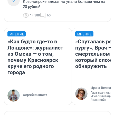
Красноярске внезапно упали больше чем на
20 рублей
14 388
60
МНЕНИЕ
МНЕНИЕ
«Как будто где-то в
«Спуталась реч
Лондоне»: журналист
пургу». Врач — 
из Омска — о том,
смертельном д
почему Красноярск
который слож
круче его родного
обнаружить
города
Ирина Волкова
Главврач клини
Сергей Энквист
«Реабилитация 
Волковой»