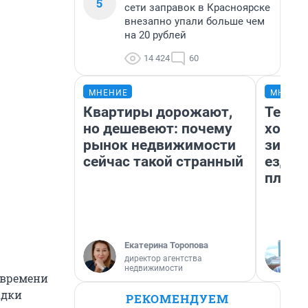
5
сети заправок в Красноярске
внезапно упали больше чем
на 20 рублей
14 424
60
МНЕНИЕ
МНЕНИ
Квартиры дорожают,
Тепло
но дешевеют: почему
холод
рынок недвижимости
зимой
сейчас такой странный
ездит
плюсы
Екатерина Торопова
директор агентства
недвижимости
 времени
адки
РЕКОМЕНДУЕМ