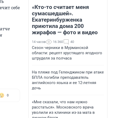
ть
«Кто-то считает меня
ечит себе
сумасшедшей».
Екатеринбурженка
приютила дома 200
матче
жирафов — фото и видео
и
14 часов
16 360
40
Сезон черники в Мурманской
области: рецепт хрустящего ягодного
штруделя за полчаса
На пляже под Геленджиком при атаке
БПЛА погибли преподаватель
английского языка и ее 12-летняя
дочь
0
«Мне сказали, что нам нужно
расстаться». Московского врача
уволили из клиники из-за мата в
личном блоге