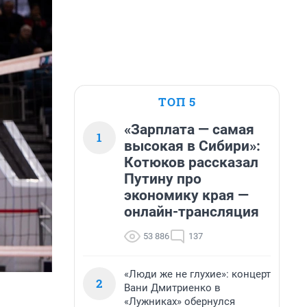
ТОП 5
«Зарплата — самая
1
высокая в Сибири»:
Котюков рассказал
Путину про
экономику края —
онлайн-трансляция
53 886
137
«Люди же не глухие»: концерт
2
Вани Дмитриенко в
«Лужниках» обернулся