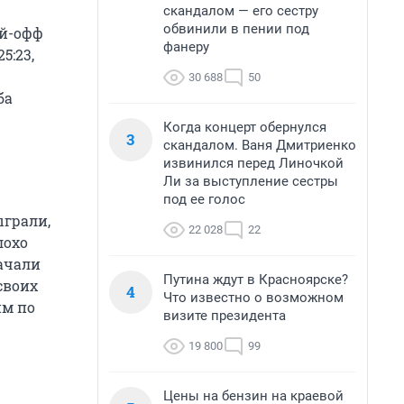
скандалом — его сестру
обвинили в пении под
ей-офф
фанеру
5:23,
30 688
50
ба
Когда концерт обернулся
3
скандалом. Ваня Дмитриенко
извинился перед Линочкой
Ли за выступление сестры
под ее голос
ыграли,
22 028
22
лохо
начали
Путина ждут в Красноярске?
своих
4
Что известно о возможном
им по
визите президента
19 800
99
Цены на бензин на краевой