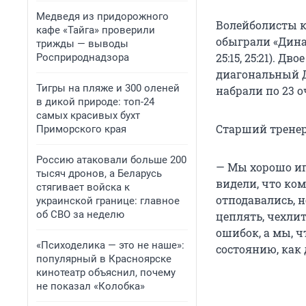
Медведя из придорожного
Волейболисты к
кафе «Тайга» проверили
обыграли «Динам
трижды — выводы
25:15, 25:21). 
Росприроднадзора
диагональный Д
Тигры на пляже и 300 оленей
набрали по 23 о
в дикой природе: топ-24
самых красивых бухт
Старший тренер
Приморского края
Россию атаковали больше 200
— Мы хорошо иг
тысяч дронов, а Беларусь
видели, что ко
стягивает войска к
отподавались, 
украинской границе: главное
об СВО за неделю
цеплять, чехлит
ошибок, а мы, ч
«Психоделика — это не наше»:
состоянию, как 
популярный в Красноярске
кинотеатр объяснил, почему
не показал «Колобка»