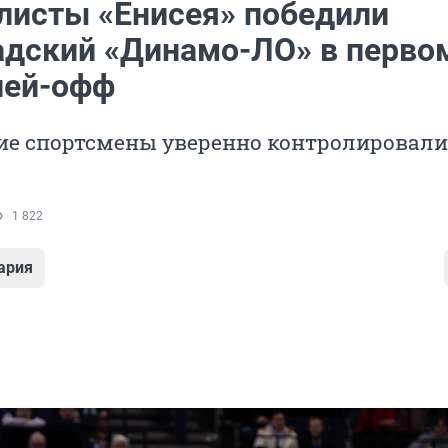
листы «Енисея» победили
адский «Динамо-ЛО» в перво
лей-офф
ие спортсмены уверенно контролировали
1 822
ария