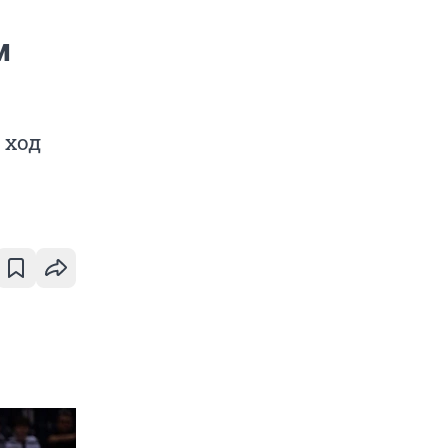
м
 ход