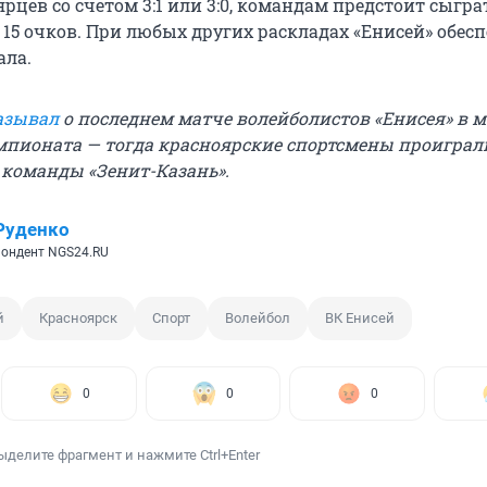
рцев со счетом 3:1 или 3:0, командам предстоит сыгра
о 15 очков. При любых других раскладах «Енисей» обесп
ала.
азывал
о последнем матче волейболистов «Енисея» в 
мпионата — тогда красноярские спортсмены проиграл
 команды «Зенит-Казань».
Руденко
пондент NGS24.RU
й
Красноярск
Спорт
Волейбол
ВК Енисей
0
0
0
ыделите фрагмент и нажмите Ctrl+Enter