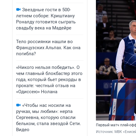
Звездные гости в 500-
летнем соборе: Криштиану
Роналду готовится сыграть
свадьбу века на Мадейре
Тело россиянки нашли во
Французских Альпах. Как она
погибла?
«Никого нельзя победить». О
чем главный блокбастер этого
года, который бьет рекорды в
прокате: честный отзыв на
«Одиссею» Нолана
«Чтобы нас носили на
ручках, мы любим»: нерпа
Сергеевна, которую спасли
бельком, стала звездой Сети.
Первый матч плей-офф
Видео
Источник: 
МВК «Енисей