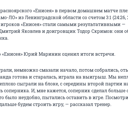
расноярского «Енисея» в первом домашнем матче пл
о-ЛО» из Ленинградской области со счетом 3:1 (24:26, 2
Двое игроков «Енисея» стали самыми результативными —
митрий Яковлев и доигровщик Тодор Скримов: они о
чка.
 «Енисея» Юрий Маринин оценил итоги встречи.
рали, немножко смазали начало, потом собрались, от
манда готова и старалась, играла на выигрыш. Мы неп
неплохо сыграли на блоке, с середины второй партии 
ь соперника. И, мне кажется, соперник сделал больше 
то было неудобно, пытались оставить в игре. Посмотр
дальше будем строить игру, — рассказал тренер.