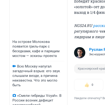
победят красноя
«золотой» сет д
выход в 1/4 фин
NGS24.RU
расск
регулярного че
лидерам в лице
На острове Молокова
появится гриль-парк с
Руслан 
беседками, кафе и парящим
Экс-коррес
мостом — эскизы проекта
Всю Москву напугал
Красноярский кра
загадочный взрыв: его звук
слышали везде, а причина
неизвестна. Что это могло
быть
0
«Смели гибриды Voyah». В
Увидели опечатку? В
России возник дефицит