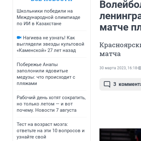
Волейбо
Школьники победили на
ленингр
Международной олимпиаде
по ИИ в Казахстане
матче п
Нагиева не узнать! Как
Красноярск
выглядели звезды культовой
«Каменской» 27 лет назад
матча
Побережье Анапы
30 марта 2023, 16:18
заполонили ядовитые
медузы: что происходит с
пляжами
3
коммент
Рабочий день хотят сократить,
но только летом — и вот
почему. Новости 7 августа
Тест на возраст мозга:
ответьте на эти 10 вопросов и
узнайте свой