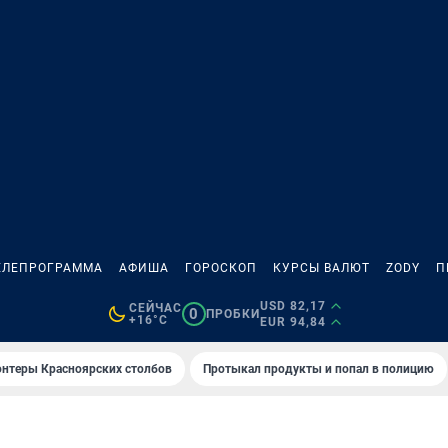
ЕЛЕПРОГРАММА
АФИША
ГОРОСКОП
КУРСЫ ВАЛЮТ
ZODY
П
USD 82,17
СЕЙЧАС
0
ПРОБКИ
+16°C
EUR 94,84
онтеры Красноярских столбов
Протыкал продукты и попал в полицию