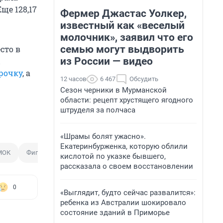
ще 128,17
Фермер Джастас Уолкер,
известный как «веселый
молочник», заявил что его
семью могут выдворить
сто в
из России — видео
ы
рочку
, а
12 часов
6 467
Обсудить
Сезон черники в Мурманской
области: рецепт хрустящего ягодного
штруделя за полчаса
«Шрамы болят ужасно».
Екатеринбурженка, которую облили
МОК
Фигурист
кислотой по указке бывшего,
рассказала о своем восстановлении
0
«Выглядит, будто сейчас развалится»:
ребенка из Австралии шокировало
состояние зданий в Приморье