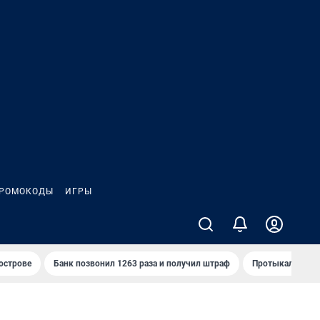
РОМОКОДЫ
ИГРЫ
 острове
Банк позвонил 1263 раза и получил штраф
Протыкал проду