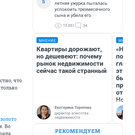
5
летняя ужурка пыталась
успокоить трехмесячного
сына и убила его
15 851
34
МНЕНИЕ
МНЕНИ
Квартиры дорожают,
«Нико
но дешевеют: почему
побед
рынок недвижимости
главн
сейчас такой странный
этого
бьет 
стно, что
прока
 только
отзыв
Нолан
Екатерина Торопова
директор агентства
недвижимости
 золото
и. Во
РЕКОМЕНДУЕМ
рала