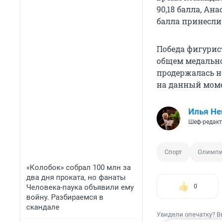
90,18 балла, Ан
балла принесли
Победа фигурис
общем медально
продержалась н
на данный моме
Илья Не
Шеф-редакт
Спорт
Олимпи
«Колобок» собрал 100 млн за
два дня проката, но фанаты
Человека-паука объявили ему
0
войну. Разбираемся в
скандале
Увидели опечатку? В