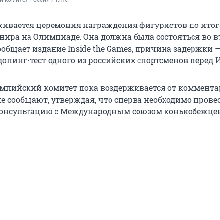
 комитет России / T.me
живается церемония награждения фигуристов по ито
нира на Олимпиаде. Она должна была состояться во в
сообщает издание Inside the Games, причина задержки 
опинг-тест одного из российских спортсменов перед 
мпийский комитет пока воздерживается от комментар
 сообщают, утверждая, что сперва необходимо прове
онсультацию с Международным союзом конькобежцев