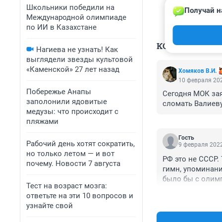
Школьники победили на
Получай н
Международной олимпиаде
по ИИ в Казахстане
КОММЕНТАР
Нагиева не узнать! Как
выглядели звезды культовой
«Каменской» 27 лет назад
Хомяков В.И.
10 февраля 202
Побережье Анапы
Сегодня МОК зая
заполонили ядовитые
сломать Валиеву
медузы: что происходит с
пляжами
Гость
Рабочий день хотят сократить,
9 февраля 2022
но только летом — и вот
РФ это не СССР.
почему. Новости 7 августа
гимн, упоминани
было бы с олимп
Тест на возраст мозга:
уровня. А были 
ответьте на эти 10 вопросов и
ничего личного.
узнайте свой