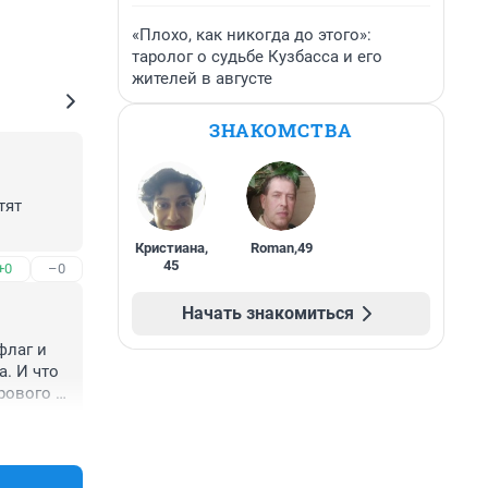
«Плохо, как никогда до этого»:
таролог о судьбе Кузбасса и его
жителей в августе
ЗНАКОМСТВА
ят 
Кристиана
,
Roman
,
49
45
+0
–0
Начать знакомиться
лаг и 
 И что 
ового 
нес и 
+0
–1