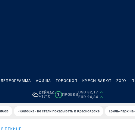
ЕЛЕПРОГРАММА
АФИША
ГОРОСКОП
КУРСЫ ВАЛЮТ
ZODY
П
USD 82,17
СЕЙЧАС
1
ПРОБКИ
+17°C
EUR 94,84
олбов
«Колобка» не стали показывать в Красноярске
Гриль-парк на
 В ПЕКИНЕ