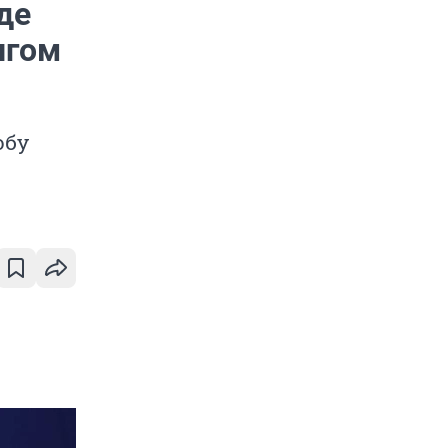
де
нгом
обу