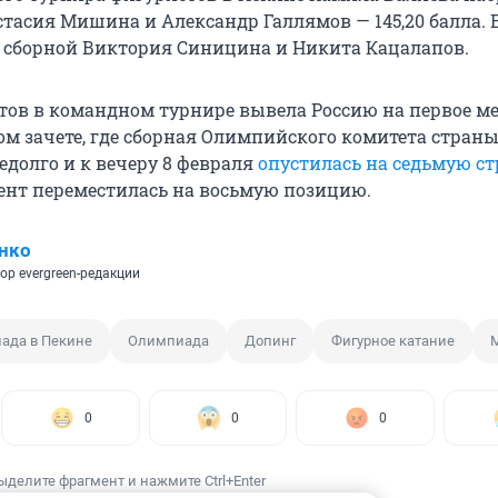
астасия Мишина и Александр Галлямов — 145,20 балла. Е
 сборной Виктория Синицина и Никита Кацалапов.
тов в командном турнире вывела Россию на первое ме
м зачете, где сборная Олимпийского комитета стран
едолго и к вечеру 8 февраля
опустилась на седьмую ст
нт переместилась на восьмую позицию.
нко
ор evergreen-редакции
ада в Пекине
Олимпиада
Допинг
Фигурное катание
0
0
0
ыделите фрагмент и нажмите Ctrl+Enter