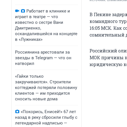
Источник: 
Олимпийский
Работает в клинике и
В Пекине задер
играет в театре — что
командного тур
известно о сестре Вани
16:05 МСК. Как 
Дмитриенко,
оскандалившейся на концерте
сомнительный д
в «Лужниках»
Российский оли
Россиянина арестовали за
МОК причины не
звезды в Telegram — что он
натворил
юридическую к
«Гайки только
закручиваются». Строители
коттеджей потеряли половину
клиентов — им приходится
сносить новые дома
«Покорись, Енисей!» 67 лет
назад в реку сбросили глыбу с
легендарной надписью —