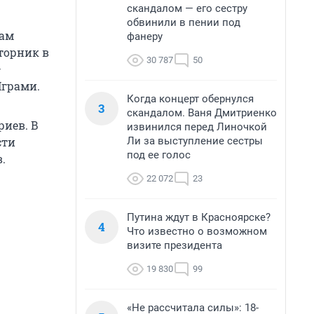
скандалом — его сестру
обвинили в пении под
гам
фанеру
торник в
30 787
50
—
Играми.
Когда концерт обернулся
3
скандалом. Ваня Дмитриенко
иев. В
извинился перед Линочкой
Ли за выступление сестры
сти
под ее голос
.
22 072
23
Путина ждут в Красноярске?
4
Что известно о возможном
визите президента
19 830
99
«Не рассчитала силы»: 18-