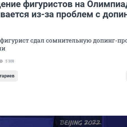
ение фигуристов на Олимпиа
вается из-за проблем с допи
и
 фигурист сдал сомнительную допинг-пр
ми
5 308
тариев