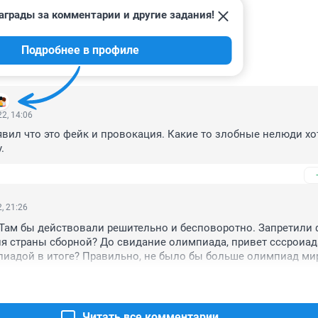
аграды за комментарии и другие задания!
Подробнее в профиле
ИИ
18
2, 14:06
вил что это фейк и провокация. Какие то злобные нелюди хот
.
, 21:26
 Там бы действовали решительно и бесповоротно. Запретили ф
я страны сборной? До свидание олимпиада, привет сссроиада.
иадой в итоге? Правильно, не было бы больше олимпиад мир
бы сссроиады. А современные боятся... Для них это просто биз
Читать все комментарии