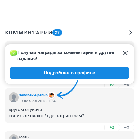
КОММЕНТАРИИ
27
Гость
19 ноября 2018, 17:30
Получай награды за комментарии и другие 
задания!
Дома надо впивать, а не на людях, взял бутылочку и 
на кухне под огурчики. И тогда никаких приключений 
Подробнее в профиле
не будет.
+2
–0
Человек-бревно
19 ноября 2018, 15:49
кругом стукачи.

своих же сдают? где патриотизм?
+2
–3
Гость