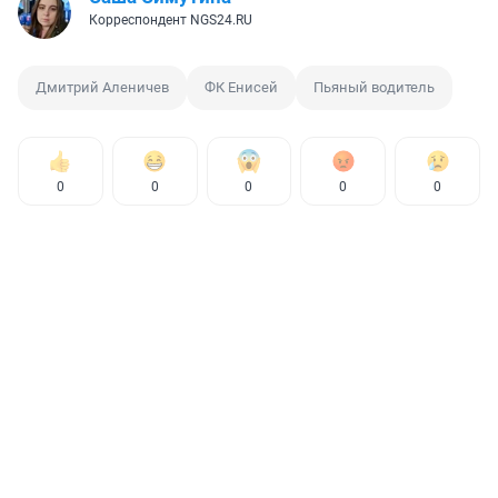
Корреспондент NGS24.RU
Дмитрий Аленичев
ФК Енисей
Пьяный водитель
0
0
0
0
0