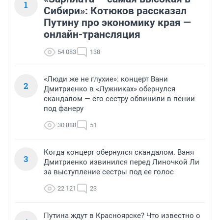
1
Сибири»: Котюков рассказал
Путину про экономику края —
онлайн-трансляция
54 083
138
«Люди же не глухие»: концерт Вани
2
Дмитриенко в «Лужниках» обернулся
скандалом — его сестру обвинили в пении
под фанеру
30 888
51
Когда концерт обернулся скандалом. Ваня
3
Дмитриенко извинился перед Линочкой Ли
за выступление сестры под ее голос
22 121
23
Путина ждут в Красноярске? Что известно о