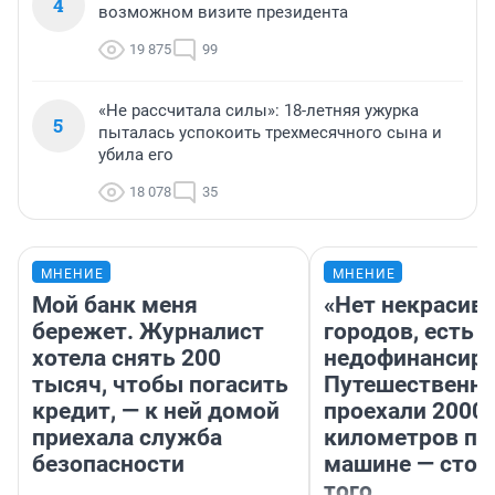
4
возможном визите президента
19 875
99
«Не рассчитала силы»: 18-летняя ужурка
5
пыталась успокоить трехмесячного сына и
убила его
18 078
35
МНЕНИЕ
МНЕНИЕ
Мой банк меня
«Нет некрасив
бережет. Журналист
городов, есть
хотела снять 200
недофинансиро
тысяч, чтобы погасить
Путешественн
кредит, — к ней домой
проехали 2000
приехала служба
километров по 
безопасности
машине — стои
того