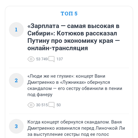
ТОП 5
«Зарплата — самая высокая в
1
Сибири»: Котюков рассказал
Путину про экономику края —
онлайн-трансляция
53 749
137
«Люди же не глухие»: концерт Вани
2
Дмитриенко в «Лужниках» обернулся
скандалом — его сестру обвинили в пении
под фанеру
30 515
50
Когда концерт обернулся скандалом. Ваня
3
Дмитриенко извинился перед Линочкой Ли
за выступление сестры под ее голос