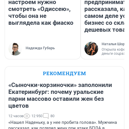
настроем нужно
предпринимат
смотреть «Одиссею»,
рассказала, как
чтобы она не
самом деле ус
выглядела как фиаско
бизнес со скл
дешевых това
Наталья Шорох
Надежда Губарь
Открыла кофейн
деньги соцразв
РЕКОМЕНДУЕМ
«Сыночки-корзиночки» заполонили
Екатеринбург: почему уральские
парни массово оставили жен без
цветов
12 часов
12 950
80
«Нашел Наденьку, а у нее пробита голова». Мужчина
рассказал, как потерял жену при атаке БПЛА в