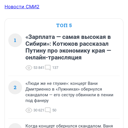
Новости СМИ2
ТОП 5
«Зарплата — самая высокая в
1
Сибири»: Котюков рассказал
Путину про экономику края —
онлайн-трансляция
53 841
137
«Люди же не глухие»: концерт Вани
2
Дмитриенко в «Лужниках» обернулся
скандалом — его сестру обвинили в пении
под фанеру
30 621
50
Когда концерт обернулся скандалом. Ваня