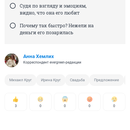
Судя по взгляду и эмоциям,
видно, что она его любит
Почему так быстро? Нежели на
деньги его позарилась
Анна Хемлих
Корреспондент evergreen-редакции
Михаил Круг
Ирина Круг
Свадьба
Предложение
3
0
0
0
0