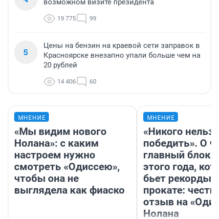
возможном визите президента
19 775
99
Цены на бензин на краевой сети заправок в
5
Красноярске внезапно упали больше чем на
20 рублей
14 406
60
МНЕНИЕ
МНЕНИЕ
«Мы видим нового
«Никого нельз
Нолана»: с каким
победить». О ч
настроем нужно
главный блокб
смотреть «Одиссею»,
этого года, ко
чтобы она не
бьет рекорды 
выглядела как фиаско
прокате: честн
отзыв на «Оди
Нолана