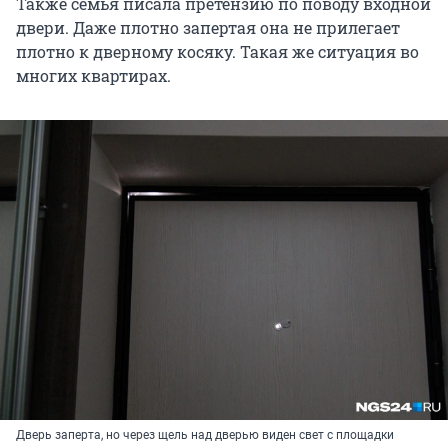
Также семья писала претензию по поводу входной
двери. Даже плотно запертая она не прилегает
плотно к дверному косяку. Такая же ситуация во
многих квартирах.
Дверь заперта, но через щель над дверью виден свет с площадки