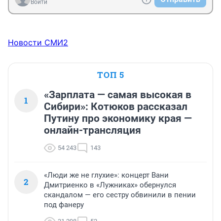
Войти
Новости СМИ2
ТОП 5
«Зарплата — самая высокая в
1
Сибири»: Котюков рассказал
Путину про экономику края —
онлайн-трансляция
54 243
143
«Люди же не глухие»: концерт Вани
2
Дмитриенко в «Лужниках» обернулся
скандалом — его сестру обвинили в пении
под фанеру