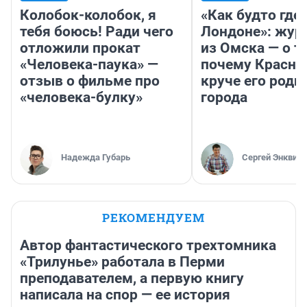
Колобок-колобок, я
«Как будто где-
тебя боюсь! Ради чего
Лондоне»: жур
отложили прокат
из Омска — о т
«Человека-паука» —
почему Красно
отзыв о фильме про
круче его родн
«человека-булку»
города
Надежда Губарь
Сергей Энквист
РЕКОМЕНДУЕМ
Автор фантастического трехтомника
«Трилунье» работала в Перми
преподавателем, а первую книгу
написала на спор — ее история