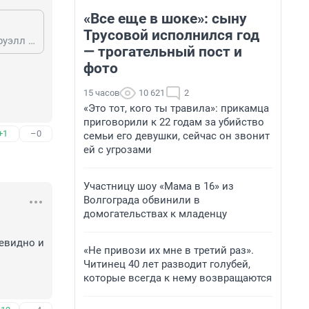
«Все еще в шоке»: сыну
Трусовой исполнился год
Книги нужно читать. А если есть интеллект, то и пазл в голове сойдется. Оруэлл об этом много писал, почитай.
— трогательный пост и
фото
15 часов
10 621
2
«Это тот, кого ты травила»: прикамца
приговорили к 22 годам за убийство
+1
–0
семьи его девушки, сейчас он звонит
ей с угрозами
Участницу шоу «Мама в 16» из
Волгограда обвинили в
домогательствах к младенцу
евидно и 
«Не привози их мне в третий раз».
Читинец 40 лет разводит голубей,
которые всегда к нему возвращаются