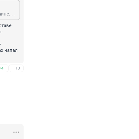
Ага....на нас напали поляки в Польше, фины в Финляндии, украинцы в Украине. И за всем этим стоят англосаксы....
таве 
ы-
 
х напал 
+4
–10