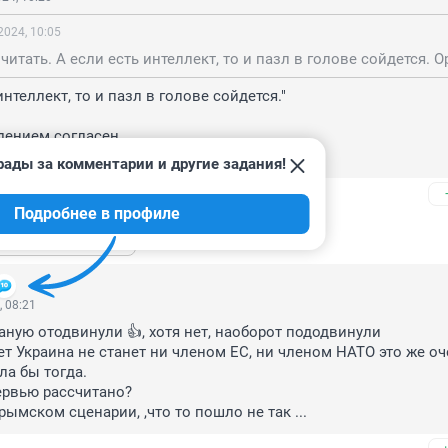
2024, 10:05
 интеллект, то и пазл в голове сойдется."

дением согласен.

!!! 😂😂😂
рады за комментарии и другие задания!
Подробнее в профиле
ь ещё 5 ответов
, 08:21
аную отодвинули 👍, хотя нет, наоборот пододвинули

т Украина не станет ни членом ЕС, ни членом НАТО это же оч
ла бы тогда.

рымском сценарии, ,что то пошло не так ...