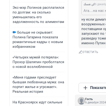
كن نفسك
6 декаб
Экс-мэр Логинов расплатился
по долгам: на сколько
уменьшилась его
ну если демаг
задолженность по алиментам
вооруженных о
поставщики ор
Больше не скрывает:
запускают по 
Полина Гагарина показала
разведку тоже
романтичные кадры с новым
именно Путин 
избранником
ОТВЕТИТЬ
«Четырех мужей потеряла»:
Прохор Шаляпин проболтался
о новой возлюбленной
«Меня годами преследует
бывшая любовница мужа: она
портит жилье и угрожает».
Показат
Реальная история
Гость
На Красноярск идут сильные
6 декабря 2024