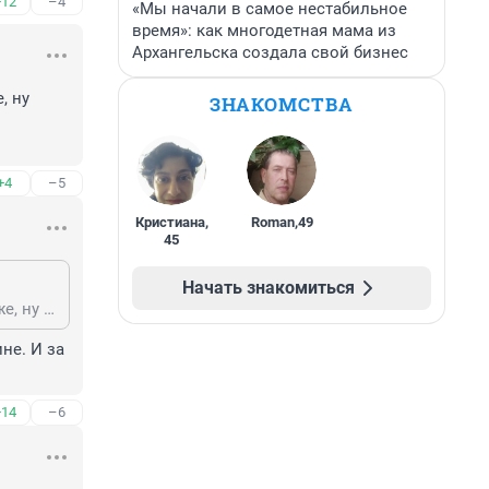
+12
–4
«Мы начали в самое нестабильное
время»: как многодетная мама из
Архангельска создала свой бизнес
 ну 
ЗНАКОМСТВА
+4
–5
Кристиана
,
Roman
,
49
45
Начать знакомиться
интервью ещё не смотрел, но рассчитано оно явно на американцев, а они же, ну это... ну сами знаете... на украинцев рассчитано другое интервью Карлсона, интервью с Зеленским... не смотрел? посмотри...
е. И за 
+14
–6