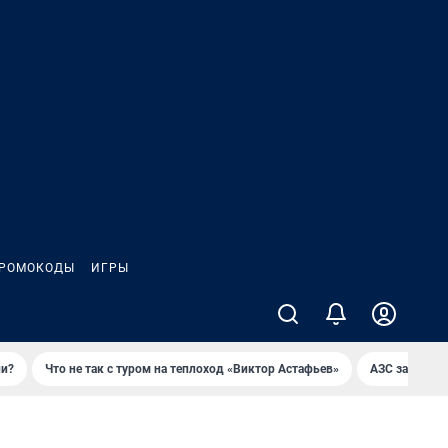
РОМОКОДЫ
ИГРЫ
ли?
Что не так с туром на теплоход «Виктор Астафьев»
AЗС закупае