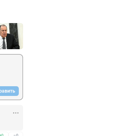
равить
+0
–0