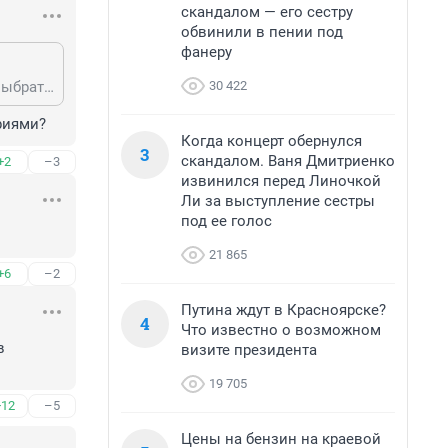
скандалом — его сестру
обвинили в пении под
фанеру
30 422
Живет, бедняга, в Нью-Йорке, мучается, березки на Манхэттене ищет. И не выбраться ей теперь оттуда никак, а ведь наверняка изо всех старается
риями?
Когда концерт обернулся
3
скандалом. Ваня Дмитриенко
+2
–3
извинился перед Линочкой
Ли за выступление сестры
под ее голос
21 865
+6
–2
Путина ждут в Красноярске?
4
Что известно о возможном
 
визите президента
19 705
+12
–5
Цены на бензин на краевой