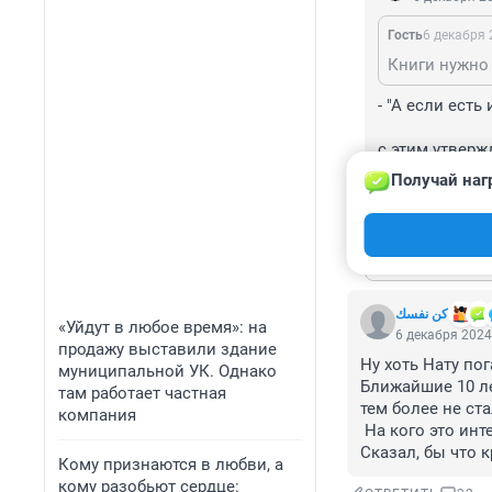
Гость
6 декабря 
- "А если есть
с этим утверж
Аахахахахахаха
Получай наг
ОТВЕТИТЬ
Показат
كن نفسك
«Уйдут в любое время»: на
6 декабря 2024
продажу выставили здание
Ну хоть Нату пог
муниципальной УК. Однако
Ближайшие 10 ле
там работает частная
тем более не ста
компания
 На кого это интервью рассчитано?

Сказал, бы что к
Кому признаются в любви, а
кому разобьют сердце: