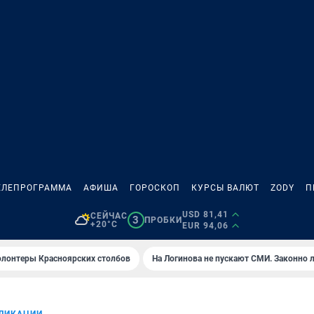
ЕЛЕПРОГРАММА
АФИША
ГОРОСКОП
КУРСЫ ВАЛЮТ
ZODY
П
USD 81,41
СЕЙЧАС
3
ПРОБКИ
+20°C
EUR 94,06
олонтеры Красноярских столбов
На Логинова не пускают СМИ. Законно 