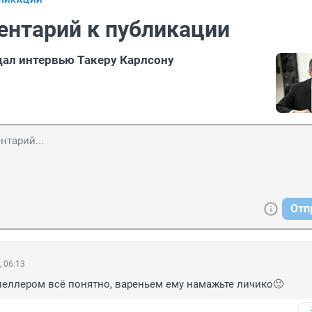
БЛИКАЦИИ
ентарий к публикации
дал интервью Такеру Карлсону
Отп
, 06:13
пеллером всё понятно, вареньем ему намажьте личико🙂