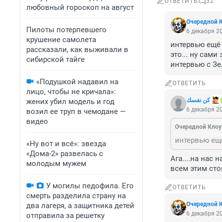
ОТВЕТИТЬ
32
любовный гороскоп на август
Очередной 
Пилоты потерпевшего
6 декабря 20
крушение самолета
интервью ещё 
рассказали, как выживали в
это... ну сами
сибирской тайге
интервью с Зе
«Подушкой надавил на
ОТВЕТИТЬ
лицо, чтобы не кричала»:
كن نفسك
жених убил модель и год
6 декабря 20
возил ее труп в чемодане —
видео
Очередной Клоу
«Ну вот и всё»: звезда
«Дома-2» развелась с
Ага....на нас
молодым мужем
всем этим стоя
У могилы педофила. Его
ОТВЕТИТЬ
смерть разделила страну на
Очередной 
два лагеря, а защитника детей
6 декабря 20
отправила за решетку