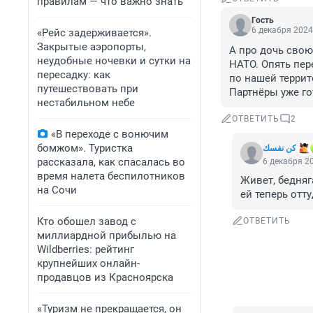
правилам — что важно знать
Гость
6 декабря 2024
«Рейс задерживается».
Закрытые аэропорты,
А про дочь свою 
неудобные ночевки и сутки на
НАТО. Опять пер
пересадку: как
по нашей террито
путешествовать при
Партнёры уже го
нестабильном небе
ОТВЕТИТЬ
2
«В переходе с вонючим
бомжом». Туристка
كن نفسك
рассказала, как спасалась во
6 декабря 20
время налета беспилотников
Живет, бедняг
на Сочи
ей теперь отту
Кто обошел завод с
ОТВЕТИТЬ
миллиардной прибылью на
Wildberries: рейтинг
крупнейших онлайн-
продавцов из Красноярска
«Туризм не прекращается, он