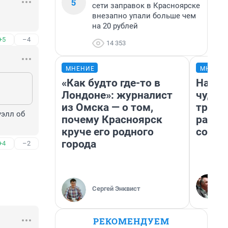
5
сети заправок в Красноярске
внезапно упали больше чем
на 20 рублей
+5
–4
14 353
МНЕНИЕ
МНЕНИ
«Как будто где-то в
Насле
Лондоне»: журналист
чудом
из Омска — о том,
транс
элл об 
почему Красноярск
разне
круче его родного
совет
города
+4
–2
Сергей Энквист
РЕКОМЕНДУЕМ