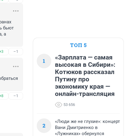
анах 
 бьют 
 а 
ТОП 5
+3
–1
«Зарплата — самая
1
высокая в Сибири»:
Котюков рассказал
Путину про
браться 
экономику края —
онлайн-трансляция
+8
–1
53 656
«Люди же не глухие»: концерт
2
Вани Дмитриенко в
«Лужниках» обернулся