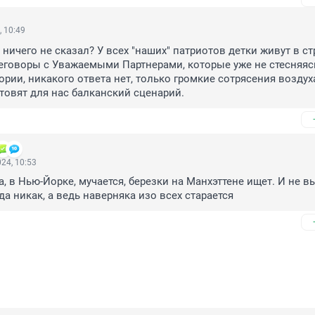
, 10:49
ничего не сказал? У всех "наших" патриотов детки живут в стр
еговоры с Уважаемыми Партнерами, которые уже не стесняясь
рии, никакого ответа нет, только громкие сотрясения воздуха,
товят для нас балканский сценарий.
24, 10:53
а, в Нью-Йорке, мучается, березки на Манхэттене ищет. И не вы
да никак, а ведь наверняка изо всех старается