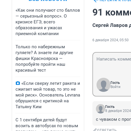
ПЕРЕЙТИ К ПУ
91 комм
«Как они получают сто баллов
— серьезный вопрос». О
кризисе ЕГЭ, всего
Сергей Лавров 
образования и ужасах
приемной компании
6 декабря 2024, 05:50
Только по набережным
гуляете? А знаете ли другие
фишки Красноярска —
попробуйте пройти наш
красивый тест
«Если сверху летит ракета и
Гость
Войти
сжигает мой товар, то это не
мой риск». Основатель Levrana
обрушился с критикой на
Татьяну Ким
Гость
8 декабря 2024
с чуваком с про
С 1 сентября детей будут
возить в автобусах по новым
ОТВЕТИТЬ