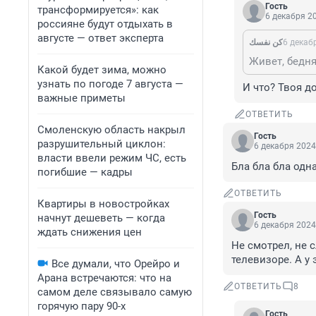
Гость
трансформируется»: как
6 декабря 20
россияне будут отдыхать в
августе — ответ эксперта
كن نفسك
6 декаб
Какой будет зима, можно
узнать по погоде 7 августа —
И что? Твоя д
важные приметы
ОТВЕТИТЬ
Смоленскую область накрыл
Гость
разрушительный циклон:
6 декабря 2024
власти ввели режим ЧС, есть
Бла бла бла одн
погибшие — кадры
ОТВЕТИТЬ
Квартиры в новостройках
Гость
начнут дешеветь — когда
6 декабря 2024
ждать снижения цен
Не смотрел, не 
телевизоре. А у 
Все думали, что Орейро и
Арана встречаются: что на
ОТВЕТИТЬ
8
самом деле связывало самую
горячую пару 90-х
Гость