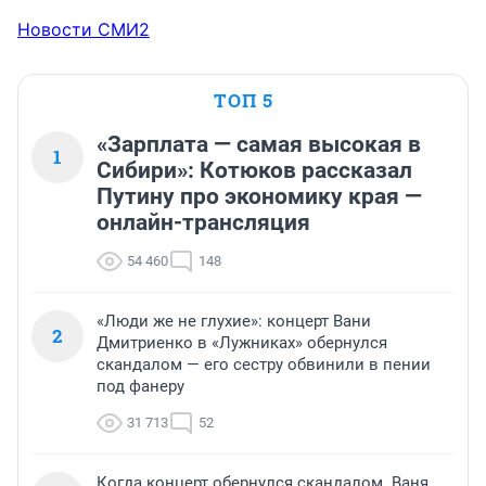
Новости СМИ2
ТОП 5
«Зарплата — самая высокая в
1
Сибири»: Котюков рассказал
Путину про экономику края —
онлайн-трансляция
54 460
148
«Люди же не глухие»: концерт Вани
2
Дмитриенко в «Лужниках» обернулся
скандалом — его сестру обвинили в пении
под фанеру
31 713
52
Когда концерт обернулся скандалом. Ваня