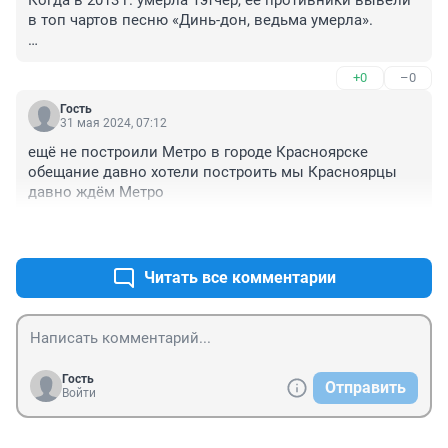
в топ чартов песню «Динь-дон, ведьма умерла».

Сегодня в отставку ушла Наталья Комарова, 
+0
–0
многолетняя губернаторша ХМАО и патентованная ink 
pot, превратившая «севера» в кишлак. Её выпнули за 
Гость
год до пенсии и до плановых выборов в следующем 
31 мая 2024, 07:12
году.
ещё не построили Метро в городе Красноярске 
обещание давно хотели построить мы Красноярцы 
давно ждём Метро
+0
–0
Читать все комментарии
Гость
Отправить
Войти