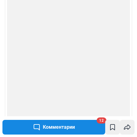
Описанием функциональных характеристик ПО
Условиями использования веб-портала и политикой
конфиденциальности персональных данных
Веб-портал распространяется в виде интернет-сервиса, специальные
действия по установке на стороне пользователя не требуются
Политика использования cookies
Рекомендательные системы
Пользовательское соглашение сервиса «Подписка без баннерной
рекламы»
© ООО «Интернет Технологии»
12
Комментарии