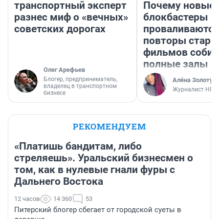
транспортный эксперт
Почему новые
разнес миф о «вечных»
блокбастеры
советских дорогах
проваливаются,
повторы стары
фильмов соби
полные залы
Олег Арефьев
Блогер, предприниматель,
Алёна Золотух
владелец в транспортном
Журналист НГС
бизнесе
РЕКОМЕНДУЕМ
«Платишь бандитам, либо
стреляешь». Уральский бизнесмен о
том, как в нулевые гнали фуры с
Дальнего Востока
12 часов
14 360
53
Питерский блогер сбегает от городской суеты в