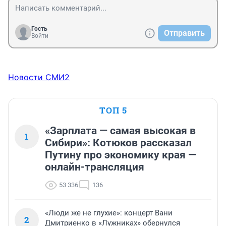
это песня А. Градского памяти академика Сахарова. 
Как она сейчас актуальна
Гость
Отправить
Войти
Новости СМИ2
ТОП 5
«Зарплата — самая высокая в
1
Сибири»: Котюков рассказал
Путину про экономику края —
онлайн-трансляция
53 336
136
«Люди же не глухие»: концерт Вани
2
Дмитриенко в «Лужниках» обернулся