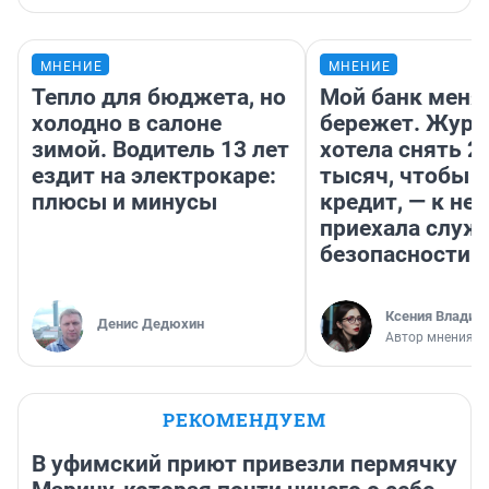
МНЕНИЕ
МНЕНИЕ
Тепло для бюджета, но
Мой банк меня
холодно в салоне
бережет. Журн
зимой. Водитель 13 лет
хотела снять 2
ездит на электрокаре:
тысяч, чтобы п
плюсы и минусы
кредит, — к не
приехала служ
безопасности
Ксения Владим
Денис Дедюхин
Автор мнения
РЕКОМЕНДУЕМ
В уфимский приют привезли пермячку