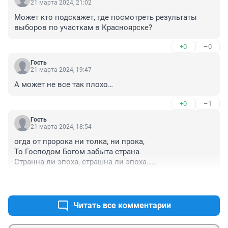
21 марта 2024, 21:02
Может кто подскажет, где посмотреть результаты 
выборов по участкам в Красноярске?
+0
–0
Гость
21 марта 2024, 19:47
А может не все так плохо…
+0
–1
Гость
21 марта 2024, 18:54
огда от пророка ни толка, ни прока,

То Господом Богом забыта страна

Странна ли эпоха, страшна ли эпоха…

А впрочем, неплохо: эпоха-страна…

+1
–2
По чёрной дороге Россия ступала

Права позапрятаны, и попран был Храм

Читать все комментарии
И в смертные дроги судьба его пала

Кровавыми пятнами на головы нам
