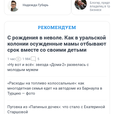
Блогер, предпри
Надежда Губарь
владелец в тра
бизнесе
РЕКОМЕНДУЕМ
С рождения в неволе. Как в уральской
колонии осужденные мамы отбывают
срок вместе со своими детьми
1 час
1 984
5
«Ну вот и всё»: звезда «Дома-2» развелась с
молодым мужем
«Расходы на топливо колоссальные»: как
многодетная семья едет на автодоме из Барнаула в
Турцию — фото
Пуговка из «Папиных дочек»: что стало с Екатериной
Старшовой