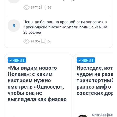
19 712
99
Цены на бензин на краевой сети заправок в
5
Красноярске внезапно упали больше чем на
20 рублей
14 359
60
МНЕНИЕ
МНЕНИЕ
«Мы видим нового
Наследие, кото
Нолана»: с каким
чудом не разва
настроем нужно
транспортный 
смотреть «Одиссею»,
разнес миф о 
чтобы она не
советских доро
выглядела как фиаско
Олег Арефьев