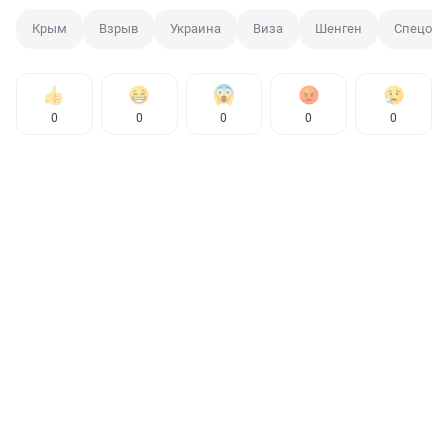
Крым
Взрыв
Украина
Виза
Шенген
Спецопе
0
0
0
0
0