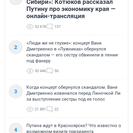
Сибири»: Котюков рассказал
Путину про экономику края —
онлайн-трансляция
53 678
137
«Люди же не глухие»: концерт Вани
2
Дмитриенко в «Лужниках» обернулся
скандалом — его сестру обвинили в пении
под фанеру
30 446
50
Когда концерт обернулся скандалом. Ваня
3
Дмитриенко извинился перед Линочкой Ли
за выступление сестры под ее голос
21 881
22
Путина ждут в Красноярске? Что известно о
4
возможном визите президента