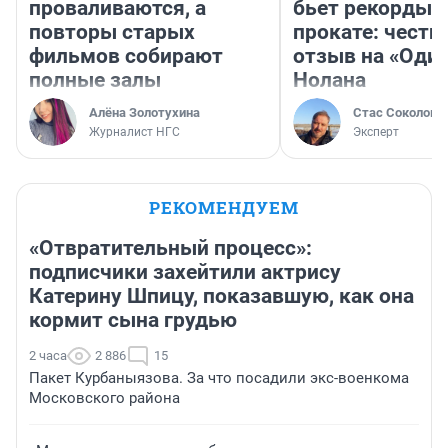
проваливаются, а
бьет рекорды 
повторы старых
прокате: честн
фильмов собирают
отзыв на «Оди
полные залы
Нолана
Алёна Золотухина
Стас Соколов
Журналист НГС
Эксперт
РЕКОМЕНДУЕМ
«Отвратительный процесс»:
подписчики захейтили актрису
Катерину Шпицу, показавшую, как она
кормит сына грудью
2 часа
2 886
15
Пакет Курбаныязова. За что посадили экс-военкома
Московского района