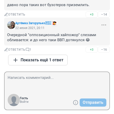
давно пора таких вот бузотеров приземлить.
+3
–14
ОТВЕТИТЬ
Артёмка Загорулько🇷🇺
22 июня 2021, 20:11
Очередной "оппозиционный хайпожор" слезами 
обливается: и до него таки ВВП дотянулся 😂
+3
–16
ОТВЕТИТЬ
1
Показать ещё 1 ответ
Гость
Войти
Отправить