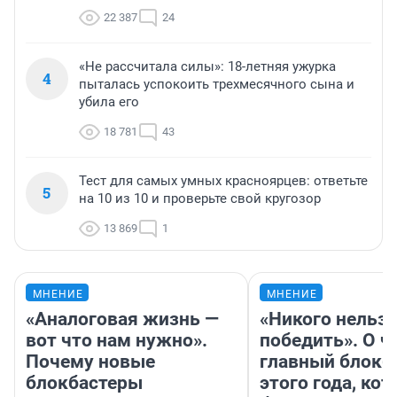
22 387
24
«Не рассчитала силы»: 18-летняя ужурка
4
пыталась успокоить трехмесячного сына и
убила его
18 781
43
Тест для самых умных красноярцев: ответьте
5
на 10 из 10 и проверьте свой кругозор
13 869
1
МНЕНИЕ
МНЕНИЕ
«Аналоговая жизнь —
«Никого нельз
вот что нам нужно».
победить». О ч
Почему новые
главный блокб
блокбастеры
этого года, ко