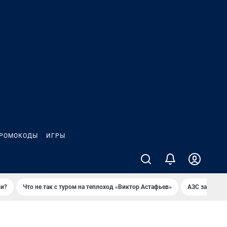
РОМОКОДЫ
ИГРЫ
ли?
Что не так с туром на теплоход «Виктор Астафьев»
AЗС закупае