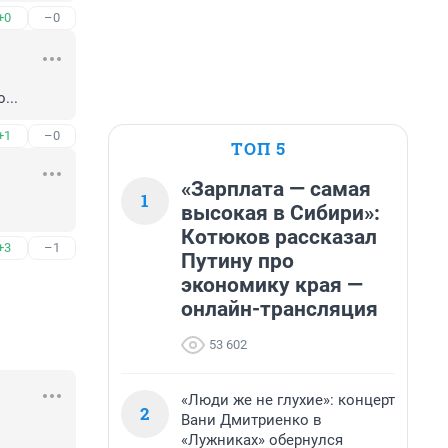
+0
–0
...
+1
–0
ТОП 5
«Зарплата — самая
1
высокая в Сибири»:
Котюков рассказал
+3
–1
Путину про
экономику края —
онлайн-трансляция
53 602
«Люди же не глухие»: концерт
2
Вани Дмитриенко в
«Лужниках» обернулся