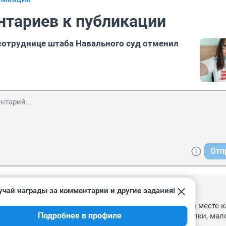
БЛИКАЦИИ
нтариев к публикации
сотруднице штаба Навального суд отменил
Отп
учай награды за комментарии и другие задания!
12:51
Взял штраф-получил деньги от экстремистов. Я бы на месте к
Подробнее в профиле
в у этой женщины-экстремиста денег не брал за покупки, мало