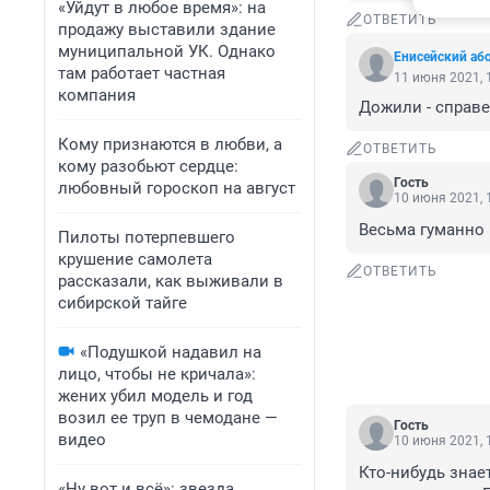
«Уйдут в любое время»: на
ОТВЕТИТЬ
продажу выставили здание
муниципальной УК. Однако
Енисейский аб
там работает частная
11 июня 2021, 
компания
Дожили - справе
Кому признаются в любви, а
ОТВЕТИТЬ
кому разобьют сердце:
Гость
любовный гороскоп на август
10 июня 2021, 
Весьма гуманно 
Пилоты потерпевшего
крушение самолета
ОТВЕТИТЬ
рассказали, как выживали в
сибирской тайге
«Подушкой надавил на
лицо, чтобы не кричала»:
жених убил модель и год
возил ее труп в чемодане —
Гость
видео
10 июня 2021, 
Кто-нибудь знае
«Ну вот и всё»: звезда