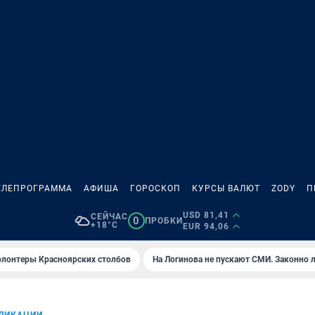
ЕЛЕПРОГРАММА
АФИША
ГОРОСКОП
КУРСЫ ВАЛЮТ
ZODY
П
USD 81,41
СЕЙЧАС
0
ПРОБКИ
+18°C
EUR 94,06
олонтеры Красноярских столбов
На Логинова не пускают СМИ. Законно 