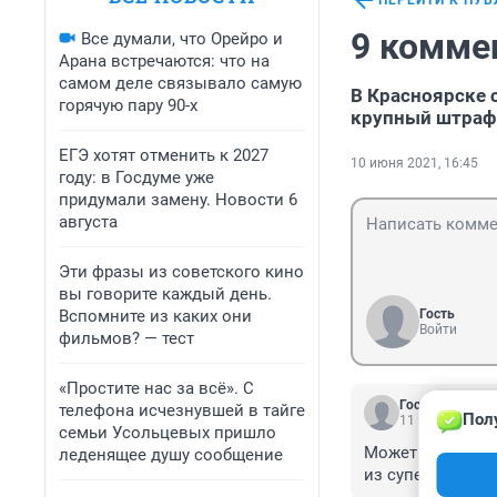
ПЕРЕЙТИ К ПУ
9 комме
Все думали, что Орейро и
Арана встречаются: что на
самом деле связывало самую
В Красноярске 
горячую пару 90-х
крупный штраф
ЕГЭ хотят отменить к 2027
10 июня 2021, 16:45
году: в Госдуме уже
придумали замену. Новости 6
августа
Эти фразы из советского кино
вы говорите каждый день.
Вспомните из каких они
Гость
Войти
фильмов? — тест
«Простите нас за всё». С
Гость
телефона исчезнувшей в тайге
Пол
11 июня 2021, 
семьи Усольцевых пришло
Может зассали? 
леденящее душу сообщение
из супермаркето