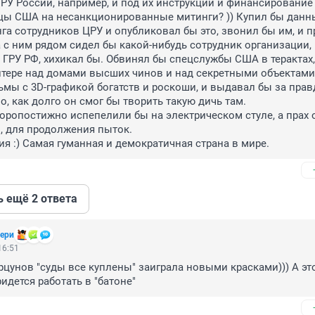
ГРУ России, например, и под их инструкции и финансирование
цы США на несанкционированные митинги? )) Купил бы данны
га сотрудников ЦРУ и опубликовал бы это, звонил бы им, и пр
 с ним рядом сидел бы какой-нибудь сотрудник организации, 
ГРУ РФ, хихикал бы. Обвинял бы спецслужбы США в терактах, 
тере над домами высших чинов и над секретными объектами,
мы с 3D-графикой богатств и роскоши, и выдавал бы за правд
, как долго он смог бы творить такую дичь там.

коропостижно испепелили бы на электрическом стуле, а прах 
, для продолжения пыток. 

ия :) Самая гуманная и демократичная страна в мире.
ь ещё 2 ответа
ери
16:51
рцунов "суды все куплены" заиграла новыми красками))) А это
идется работать в "батоне"