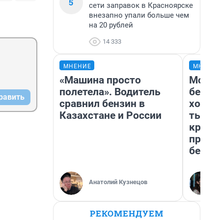
5
сети заправок в Красноярске
внезапно упали больше чем
на 20 рублей
14 333
МНЕНИЕ
МНЕНИ
«Машина просто
Мой б
полетела». Водитель
береж
равить
сравнил бензин в
хотел
Казахстане и России
тысяч
креди
приех
безоп
Анатолий Кузнецов
РЕКОМЕНДУЕМ