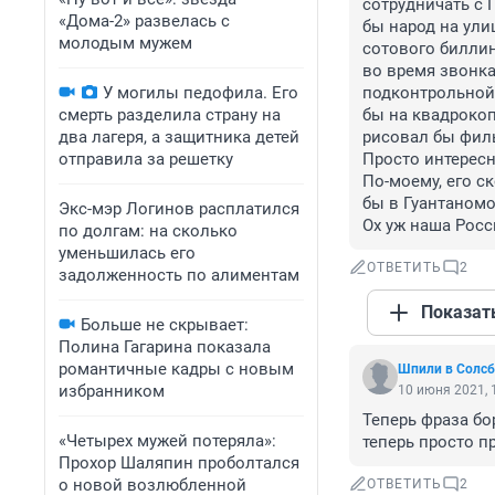
сотрудничать с 
«Дома-2» развелась с
бы народ на ули
молодым мужем
сотового биллин
во время звонка
У могилы педофила. Его
подконтрольной 
смерть разделила страну на
бы на квадрокоп
два лагеря, а защитника детей
рисовал бы филь
отправила за решетку
Просто интересно
По-моему, его с
бы в Гуантаномо
Экс-мэр Логинов расплатился
Ох уж наша Росс
по долгам: на сколько
уменьшилась его
ОТВЕТИТЬ
2
задолженность по алиментам
Показат
Больше не скрывает:
Полина Гагарина показала
романтичные кадры с новым
Шпили в Солсб
избранником
10 июня 2021, 
Теперь фраза бо
«Четырех мужей потеряла»:
теперь просто пр
Прохор Шаляпин проболтался
о новой возлюбленной
ОТВЕТИТЬ
2