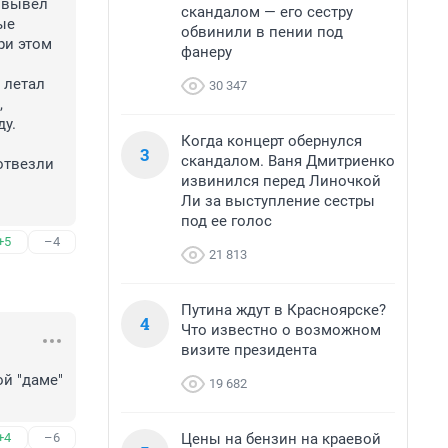
 вывел 
скандалом — его сестру
е 
обвинили в пении под
и этом 
фанеру
летал 
30 347
 
у. 
Когда концерт обернулся
3
скандалом. Ваня Дмитриенко
отвезли 
извинился перед Линочкой
Ли за выступление сестры
под ее голос
+5
–4
21 813
Путина ждут в Красноярске?
4
Что известно о возможном
визите президента
й "даме" 
19 682
Цены на бензин на краевой
+4
–6