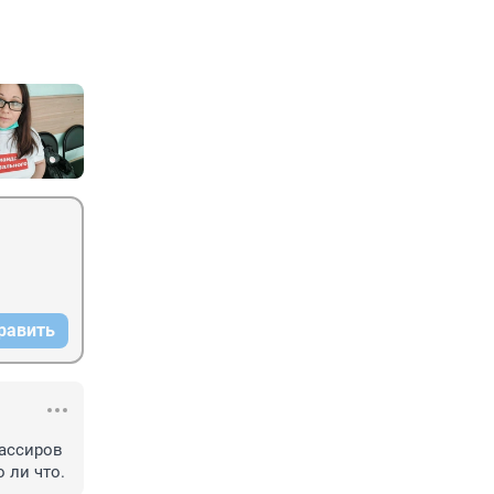
равить
ассиров 
 ли что.