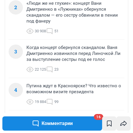
«Люди же не глухие»: концерт Вани
2
Дмитриенко в «Лужниках» обернулся
скандалом — его сестру обвинили в пении
под фанеру
30 908
51
Когда концерт обернулся скандалом. Ваня
3
Дмитриенко извинился перед Линочкой Ли
за выступление сестры под ее голос
22 125
23
Путина ждут в Красноярске? Что известно о
4
возможном визите президента
19 884
99
16
«Не рассчитала силы»: 18-летняя ужурка
5
Комментарии
пыталась успокоить трехмесячного сына и
убила его