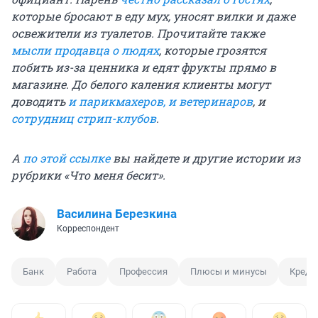
которые бросают в еду мух, уносят вилки и даже
освежители из туалетов. Прочитайте также
мысли продавца о людях
, которые грозятся
побить из-за ценника и едят фрукты прямо в
магазине. До белого каления клиенты могут
доводить
и парикмахеров,
и ветеринаров
, и
сотрудниц стрип-клубов
.
А
по этой ссылке
вы найдете и другие истории из
рубрики «Что меня бесит».
Василина Березкина
Корреспондент
Банк
Работа
Профессия
Плюсы и минусы
Креди