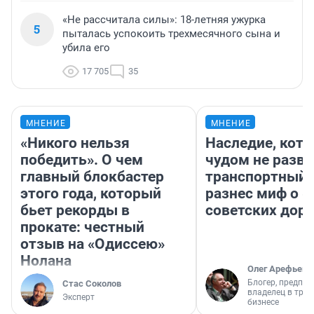
«Не рассчитала силы»: 18-летняя ужурка
5
пыталась успокоить трехмесячного сына и
убила его
17 705
35
МНЕНИЕ
МНЕНИЕ
«Никого нельзя
Наследие, кото
победить». О чем
чудом не разва
главный блокбастер
транспортный 
этого года, который
разнес миф о 
бьет рекорды в
советских доро
прокате: честный
отзыв на «Одиссею»
Нолана
Олег Арефьев
Блогер, предпри
Стас Соколов
владелец в тра
Эксперт
бизнесе