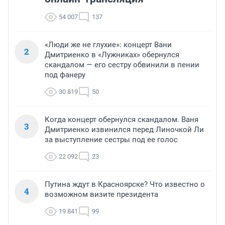
54 007
137
«Люди же не глухие»: концерт Вани
2
Дмитриенко в «Лужниках» обернулся
скандалом — его сестру обвинили в пении
под фанеру
30 819
50
Когда концерт обернулся скандалом. Ваня
3
Дмитриенко извинился перед Линочкой Ли
за выступление сестры под ее голос
22 092
23
Путина ждут в Красноярске? Что известно о
4
возможном визите президента
19 841
99