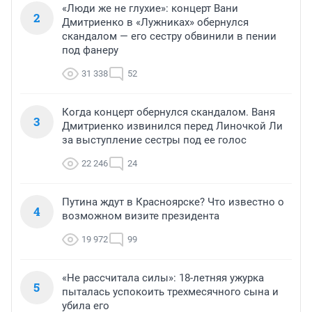
«Люди же не глухие»: концерт Вани
2
Дмитриенко в «Лужниках» обернулся
скандалом — его сестру обвинили в пении
под фанеру
31 338
52
Когда концерт обернулся скандалом. Ваня
3
Дмитриенко извинился перед Линочкой Ли
за выступление сестры под ее голос
22 246
24
Путина ждут в Красноярске? Что известно о
4
возможном визите президента
19 972
99
«Не рассчитала силы»: 18-летняя ужурка
5
пыталась успокоить трехмесячного сына и
убила его