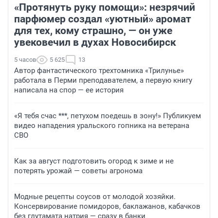
«Протянуть руку помощи»: незрячий
парфюмер создал «уютный» аромат
для тех, кому страшно, — он уже
увековечил в духах Новосибирск
5 часов
5 625
13
Автор фантастического трехтомника «Трилунье»
работала в Перми преподавателем, а первую книгу
написала на спор — ее история
«Я тебя счас ***, петухом поедешь в зону!» Публикуем
видео нападения уральского гопника на ветерана
СВО
Как за август подготовить огород к зиме и не
потерять урожай — советы агронома
Модные рецепты соусов от молодой хозяйки.
Консервирование помидоров, баклажанов, кабачков
без глутамата натрия — сразу в банки