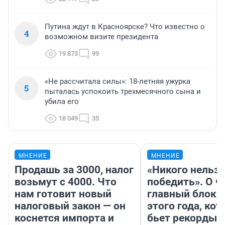
Путина ждут в Красноярске? Что известно о
4
возможном визите президента
19 873
99
«Не рассчитала силы»: 18-летняя ужурка
5
пыталась успокоить трехмесячного сына и
убила его
18 049
35
МНЕНИЕ
МНЕНИЕ
Продашь за 3000, налог
«Никого нельз
возьмут с 4000. Что
победить». О ч
нам готовит новый
главный блокб
налоговый закон — он
этого года, ко
коснется импорта и
бьет рекорды 