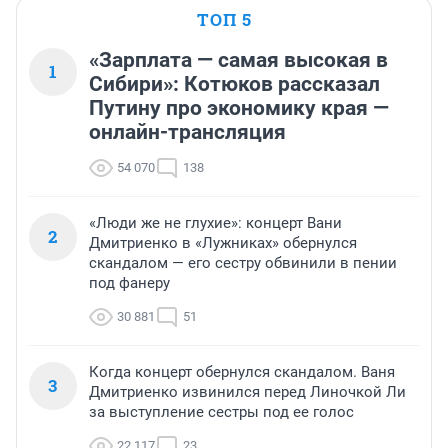
ТОП 5
«Зарплата — самая высокая в
1
Сибири»: Котюков рассказал
Путину про экономику края —
онлайн-трансляция
54 070
138
«Люди же не глухие»: концерт Вани
2
Дмитриенко в «Лужниках» обернулся
скандалом — его сестру обвинили в пении
под фанеру
30 881
51
Когда концерт обернулся скандалом. Ваня
3
Дмитриенко извинился перед Линочкой Ли
за выступление сестры под ее голос
22 117
23