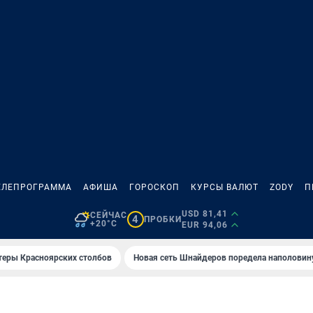
ЕЛЕПРОГРАММА
АФИША
ГОРОСКОП
КУРСЫ ВАЛЮТ
ZODY
П
USD 81,41
СЕЙЧАС
4
ПРОБКИ
+20°C
EUR 94,06
теры Красноярских столбов
Новая сеть Шнайдеров поредела наполовин