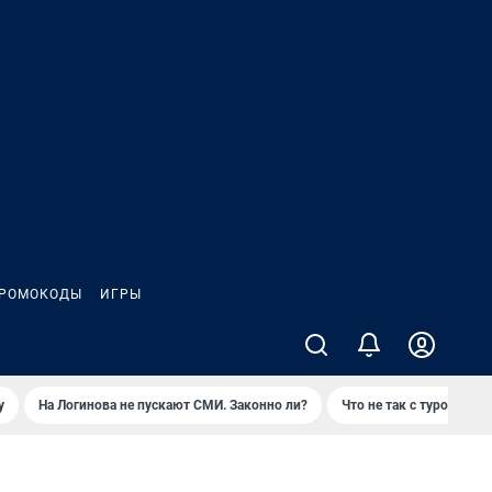
РОМОКОДЫ
ИГРЫ
у
На Логинова не пускают СМИ. Законно ли?
Что не так с туром на 