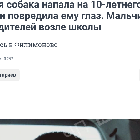
 собака напала на 10-летнег
и повредила ему глаз. Мальч
дителей возле школы
ось в Филимонове
5 297
тариев