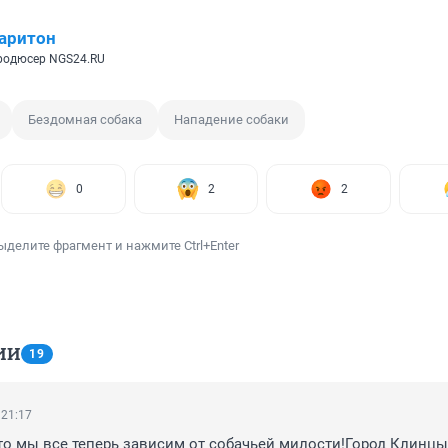
аритон
родюсер NGS24.RU
Бездомная собака
Нападение собаки
0
2
2
ыделите фрагмент и нажмите Ctrl+Enter
ИИ
19
 21:17
то мы все теперь зависим от собачьей милости!Город Клинцы 