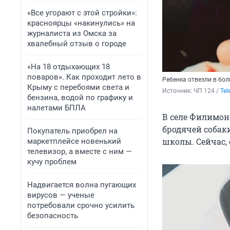
«Все угорают с этой стройки»:
красноярцы «накинулись» на
журналиста из Омска за
хвалебный отзыв о городе
«На 18 отдыхающих 18
поваров». Как проходит лето в
Ребенка отвезли в бо
Крыму с перебоями света и
Источник: 
ЧП 124 / 
Tel
бензина, водой по графику и
налетами БПЛА
В селе Филимон
бродячей собаки
Покупатель приобрел на
школы. Сейчас, 
маркетплейсе новенький
телевизор, а вместе с ним —
кучу проблем
Надвигается волна пугающих
вирусов — ученые
потребовали срочно усилить
безопасность