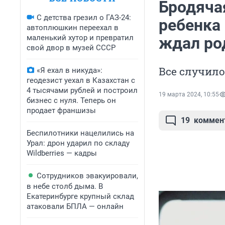
Бродячая
С детства грезил о ГАЗ-24:
ребенка 
автоплюшкин переехал в
маленький хутор и превратил
ждал ро
свой двор в музей СССР
Все случил
«Я ехал в никуда»:
геодезист уехал в Казахстан с
4 тысячами рублей и построил
19 марта 2024, 10:55
бизнес с нуля. Теперь он
продает франшизы
19
коммен
Беспилотники нацелились на
Урал: дрон ударил по складу
Wildberries — кадры
Сотрудников эвакуировали,
в небе столб дыма. В
Екатеринбурге крупный склад
атаковали БПЛА — онлайн