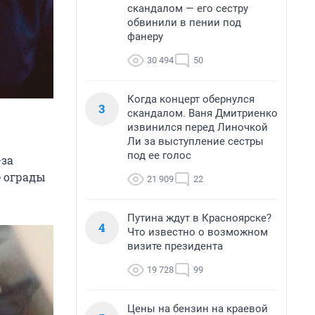
скандалом — его сестру
обвинили в пении под
фанеру
30 494
50
Когда концерт обернулся
3
скандалом. Ваня Дмитриенко
извинился перед Линочкой
Ли за выступление сестры
под ее голос
-за
е ограды
21 909
22
Путина ждут в Красноярске?
4
Что известно о возможном
визите президента
19 728
99
Цены на бензин на краевой