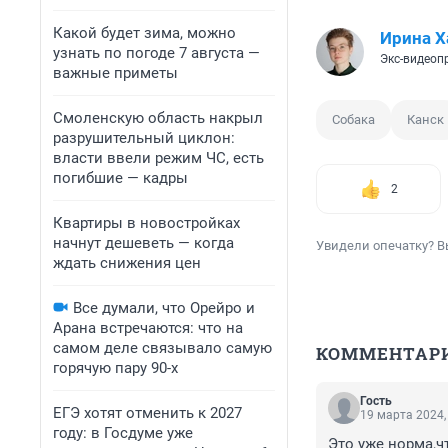
Какой будет зима, можно
Ирина Х
узнать по погоде 7 августа —
Экс-видеоп
важные приметы
Смоленскую область накрыл
Собака
Канск
разрушительный циклон:
власти ввели режим ЧС, есть
погибшие — кадры
2
Квартиры в новостройках
начнут дешеветь — когда
Увидели опечатку? В
ждать снижения цен
Все думали, что Орейро и
Арана встречаются: что на
самом деле связывало самую
КОММЕНТАР
горячую пару 90-х
Гость
ЕГЭ хотят отменить к 2027
19 марта 2024,
году: в Госдуме уже
Это уже норма,ч