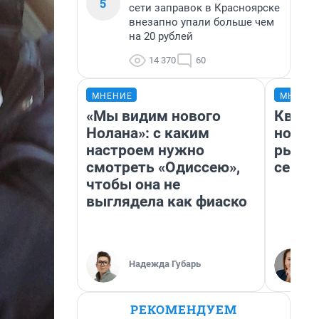
5
сети заправок в Красноярске
внезапно упали больше чем
на 20 рублей
14 370
60
МНЕНИЕ
МНЕНИ
«Мы видим нового
Кварт
Нолана»: с каким
но де
настроем нужно
рынок
смотреть «Одиссею»,
сейча
чтобы она не
выглядела как фиаско
Надежда Губарь
РЕКОМЕНДУЕМ