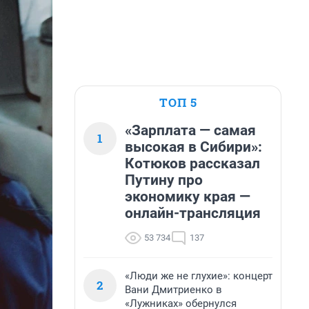
ТОП 5
«Зарплата — самая
1
высокая в Сибири»:
Котюков рассказал
Путину про
экономику края —
онлайн-трансляция
53 734
137
«Люди же не глухие»: концерт
2
Вани Дмитриенко в
«Лужниках» обернулся