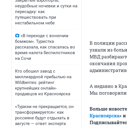
Закрытые аэропорты,
неудобные ночевки и сутки на
пересадку: как
путешествовать при
нестабильном небе
«В переходе с вонючим
бомжом». Туристка
В полиции расс
рассказала, как спасалась во
узнали из боль
время налета беспилотников
МВД разбираютс
на Сочи
окончания про
административ
Кто обошел завод с
миллиардной прибылью на
Wildberries: рейтинг
А недавно в Кр
крупнейших онлайн-
Мы поговорили
продавцов из Красноярска
«Туризм не прекращается, он
Больше новосте
трансформируется»: как
Красноярска
» и
россияне будут отдыхать в
Подписывайтес
августе — ответ эксперта