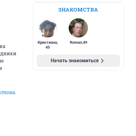
ЗНАКОМСТВА
Кристиана
,
Roman
,
49
ка
45
удники
ле
Начать знакомиться
в
атлона
.