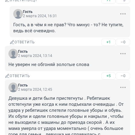
ОТВЕТИТЬ
1
Гость
2 марта 2024, 16:31
Гость, а в чём я не прав? Что минус - то? Не тупите, 
ведь всё очевидно.
+1
–0
ОТВЕТИТЬ
Гость
2 марта 2024, 13:14
Не уверен не обгоняй золотые слова
+5
–0
ОТВЕТИТЬ
Гость
2 марта 2024, 12:45
Девушка и дети были пристегнуты . Ребятишек 
отстегнули уже когда к ним подъехали очевидцы . От 
удара у ребятишек слетели головные уборы и обувь. 
Их обули и одели головные уборы и накрыли , чтобы 
не выходили с машины до приезда скорой . А их 
мама умерла от удара моментально ( очень большое 
горе для семьи… девушка не справилась с 