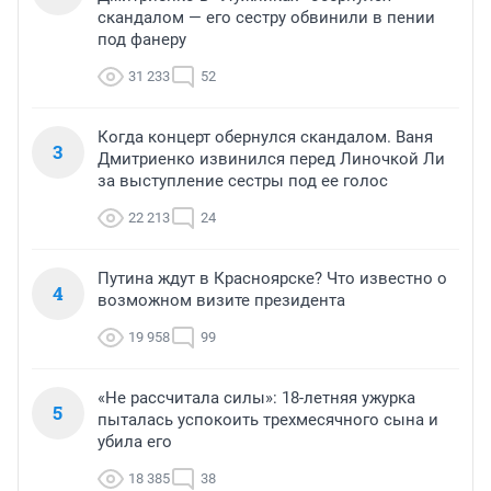
скандалом — его сестру обвинили в пении
под фанеру
31 233
52
Когда концерт обернулся скандалом. Ваня
3
Дмитриенко извинился перед Линочкой Ли
за выступление сестры под ее голос
22 213
24
Путина ждут в Красноярске? Что известно о
4
возможном визите президента
19 958
99
«Не рассчитала силы»: 18-летняя ужурка
5
пыталась успокоить трехмесячного сына и
убила его
18 385
38