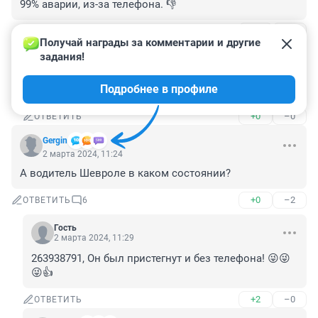
99% аварии, из-за телефона. 👎
+3
–1
ОТВЕТИТЬ
1
Получай награды за комментарии и другие 
задания!
Гость
2 марта 2024, 15:03
Подробнее в профиле
Она заказывала себе суши из хрюши!
+0
–0
ОТВЕТИТЬ
Gergin
2 марта 2024, 11:24
А водитель Шевроле в каком состоянии?
+0
–2
ОТВЕТИТЬ
6
Гость
2 марта 2024, 11:29
263938791, Он был пристегнут и без телефона! 😜😜
😜👍
+2
–0
ОТВЕТИТЬ