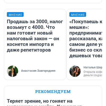
МНЕНИЕ
МНЕНИЕ
Продашь за 3000, налог
«Покупаешь ко
возьмут с 4000. Что
мешке»:
нам готовит новый
предпринимат
налоговый закон — он
рассказала, как
коснется импорта и
самом деле ус
даже репетиторов
бизнес со скл
дешевых това
Наталья Шорох
Анастасия Завгородняя
Открыла кофейн
деньги соцразв
РЕКОМЕНДУЕМ
Теряет зрение, но гоняет на