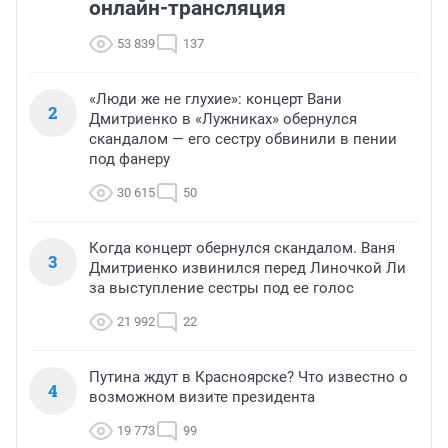
онлайн-трансляция
53 839
137
«Люди же не глухие»: концерт Вани
2
Дмитриенко в «Лужниках» обернулся
скандалом — его сестру обвинили в пении
под фанеру
30 615
50
Когда концерт обернулся скандалом. Ваня
3
Дмитриенко извинился перед Линочкой Ли
за выступление сестры под ее голос
21 992
22
Путина ждут в Красноярске? Что известно о
4
возможном визите президента
19 773
99