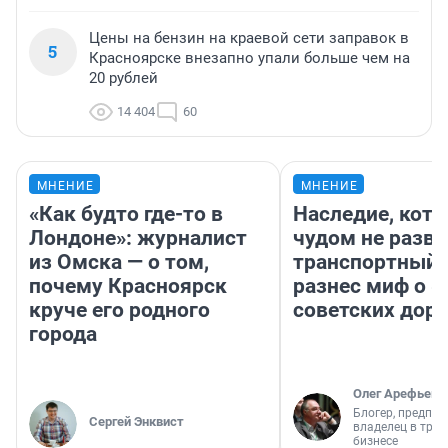
Цены на бензин на краевой сети заправок в
5
Красноярске внезапно упали больше чем на
20 рублей
14 404
60
МНЕНИЕ
МНЕНИЕ
«Как будто где-то в
Наследие, кото
Лондоне»: журналист
чудом не разва
из Омска — о том,
транспортный 
почему Красноярск
разнес миф о 
круче его родного
советских доро
города
Олег Арефьев
Блогер, предпри
Сергей Энквист
владелец в тра
бизнесе