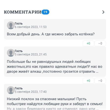
КОММЕНТАРИИ
19
Гость
6 сентября 2023, 11:53
Всем добрый день. А где можно забрать котёнка?
+0
–0
Гость
5 сентября 2023, 21:45
Побольше бы не равнодушных людей любящих 
животных,это как правило адекватные люди!У нас во 
дворе живёт алкаш ,постоянно грозится отравить 
дворовую собачку,гад не обыкновенный!
+0
–0
Гость
5 сентября 2023, 17:40
Низкий поклон за спасение малышки! Пусть 
побыстрее найдутся любящие руки и заберут в семью! 
Ну, а закон бумеранга никто не отменял: рано или 