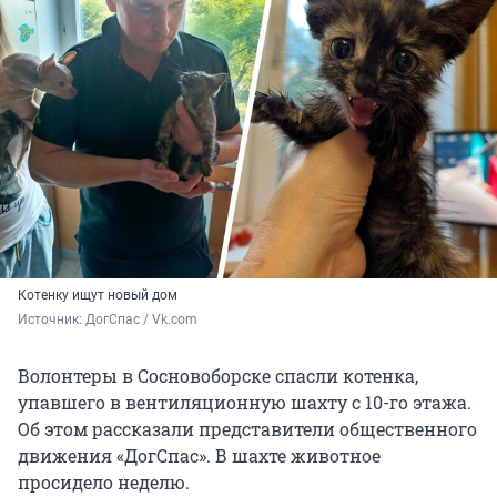
Котенку ищут новый дом
Источник: 
ДогСпас / Vk.com
Волонтеры в Сосновоборске спасли котенка,
упавшего в вентиляционную шахту с 10-го этажа.
Об этом рассказали представители общественного
движения «ДогСпас». В шахте животное
просидело неделю.