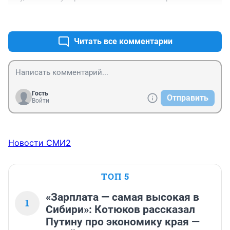
поздно бумеранг возвращается... Может вернуться и 
+0
–0
не двуногому, который песком предложил засыпать, 
а его близким, или потомкам...
Читать все комментарии
Гость
Отправить
Войти
Новости СМИ2
ТОП 5
«Зарплата — самая высокая в
1
Сибири»: Котюков рассказал
Путину про экономику края —