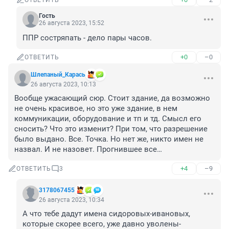
ОТВЕТИТЬ
Гость
26 августа 2023, 15:52
ППР состряпать - дело пары часов.
+0
–0
ОТВЕТИТЬ
Шлепаный_Карась
26 августа 2023, 10:13
Вообще ужасающий сюр. Стоит здание, да возможно 
не очень красивое, но это уже здание, в нем 
коммуникации, оборудование и тп и тд. Смысл его 
сносить? Что это изменит? При том, что разрешение 
было выдано. Все. Точка. Но нет же, никто имен не 
назвал. И не назовет. Прогнившее все…
+4
–9
ОТВЕТИТЬ
3
3178067455
26 августа 2023, 10:34
А что тебе дадут имена сидоровых-ивановых, 
которые скорее всего, уже давно уволены-