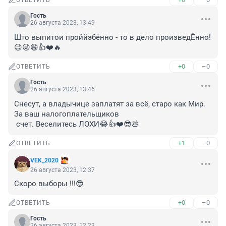
ОТВЕТИТЬ
Гость
26 августа 2023, 13:49
Што выпитои проййэбённо - то в дело произведЁнно! 
😉😜😁👍❤️🔥
+0
–0
ОТВЕТИТЬ
Гость
26 августа 2023, 13:46
Снесут, а владычице заплатят за всё, старо как Мир. 
За ваш налогоплательщиков 

 счет. Веселитесь ЛОХИ😂👍❤️😎💩
+1
–0
ОТВЕТИТЬ
VEK_2020
26 августа 2023, 12:37
Cкоро выборы !!!😎
+0
–0
ОТВЕТИТЬ
Гость
26 августа 2023, 12:23