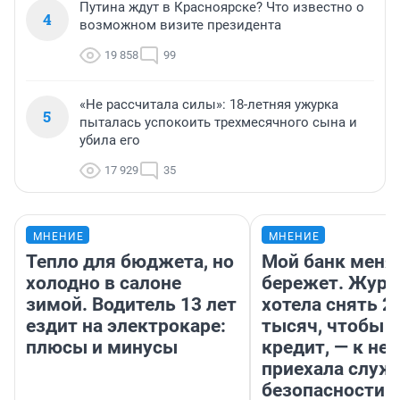
Путина ждут в Красноярске? Что известно о
4
возможном визите президента
19 858
99
«Не рассчитала силы»: 18-летняя ужурка
5
пыталась успокоить трехмесячного сына и
убила его
17 929
35
МНЕНИЕ
МНЕНИЕ
Тепло для бюджета, но
Мой банк меня
холодно в салоне
бережет. Журн
зимой. Водитель 13 лет
хотела снять 2
ездит на электрокаре:
тысяч, чтобы п
плюсы и минусы
кредит, — к не
приехала служ
безопасности