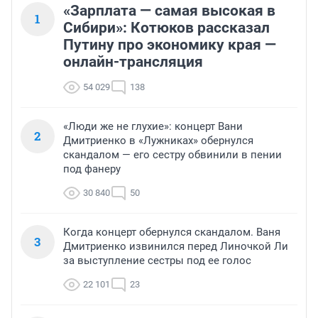
«Зарплата — самая высокая в
1
Сибири»: Котюков рассказал
Путину про экономику края —
онлайн-трансляция
54 029
138
«Люди же не глухие»: концерт Вани
2
Дмитриенко в «Лужниках» обернулся
скандалом — его сестру обвинили в пении
под фанеру
30 840
50
Когда концерт обернулся скандалом. Ваня
3
Дмитриенко извинился перед Линочкой Ли
за выступление сестры под ее голос
22 101
23