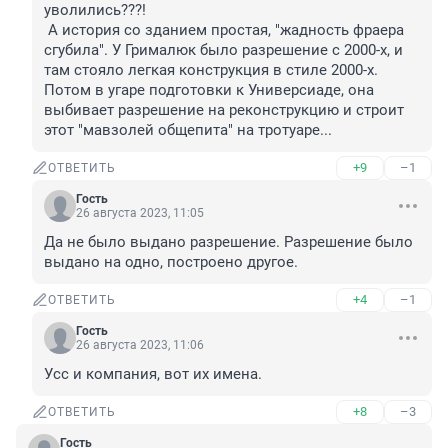
уволились???!

 А история со зданием простая, "жадность фраера 
сгубила". У Грималюк было разрешение с 2000-х, и 
там стояло легкая конструкция в стиле 2000-х. 
Потом в угаре подготовки к Универсиаде, она 
выбивает разрешение на реконструкцию и строит 
этот "мавзолей общепита" на тротуаре...
+9
–1
ОТВЕТИТЬ
Гость
26 августа 2023, 11:05
Да не было выдано разрешение. Разрешение было 
выдано на одно, построено другое.
+4
–1
ОТВЕТИТЬ
Гость
26 августа 2023, 11:06
Усс и компания, вот их имена.
+8
–3
ОТВЕТИТЬ
Гость