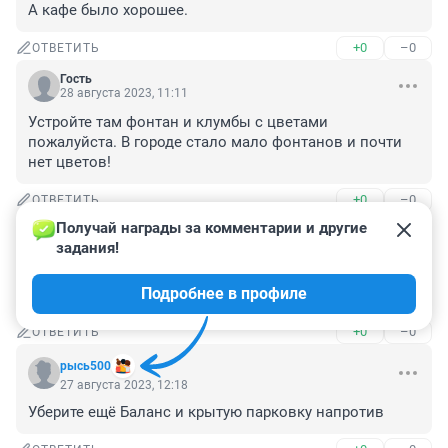
А кафе было хорошее.
+0
–0
ОТВЕТИТЬ
Гость
28 августа 2023, 11:11
Устройте там фонтан и клумбы с цветами 
пожалуйста. В городе стало мало фонтанов и почти 
нет цветов!
+0
–0
ОТВЕТИТЬ
Получай награды за комментарии и другие 
Гость
27 августа 2023, 12:39
задания!
Когда уже весь Красноярск снесут? Это уже не город а 
Подробнее в профиле
монстр.
+0
–0
ОТВЕТИТЬ
рысь500
27 августа 2023, 12:18
Уберите ещё Баланс и крытую парковку напротив