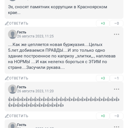
Эх, сносят памятник коррупции в Красноярском 
крае...
+3
–0
ОТВЕТИТЬ
Гость
26 августа 2023, 11:25
....Как же цепляется новая буржуазия....Целых 
5.лет.добиваемся ПРАВДЫ....И это только одно 
здание построенное по капризу ,,элитки,,., наплевав 
на НОРМЫ ....И как нелегко бороться с ЭТИМ по 
стране....Засучили рукава....
+3
–1
ОТВЕТИТЬ
Гость
26 августа 2023, 11:20
👍👍👍👍👍👍👍👍👍👍👍👍👍👍👍👍👍👍👍👍👍👍👍👍👍👍
👍👍👍👍👍👍👍👍👍👍👍👍👍
+0
–0
ОТВЕТИТЬ
Гость