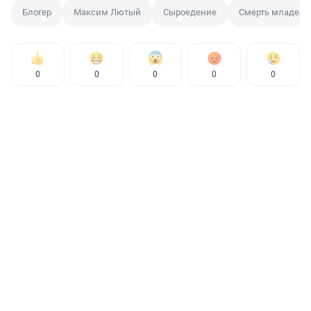
Блогер
Максим Лютый
Сыроедение
Смерть младенц
0
0
0
0
0