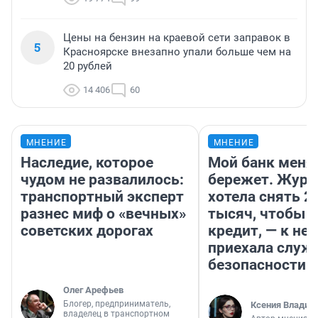
Цены на бензин на краевой сети заправок в
5
Красноярске внезапно упали больше чем на
20 рублей
14 406
60
МНЕНИЕ
МНЕНИЕ
Наследие, которое
Мой банк меня
чудом не развалилось:
бережет. Журн
транспортный эксперт
хотела снять 2
разнес миф о «вечных»
тысяч, чтобы п
советских дорогах
кредит, — к не
приехала служ
безопасности
Олег Арефьев
Блогер, предприниматель,
Ксения Владим
владелец в транспортном