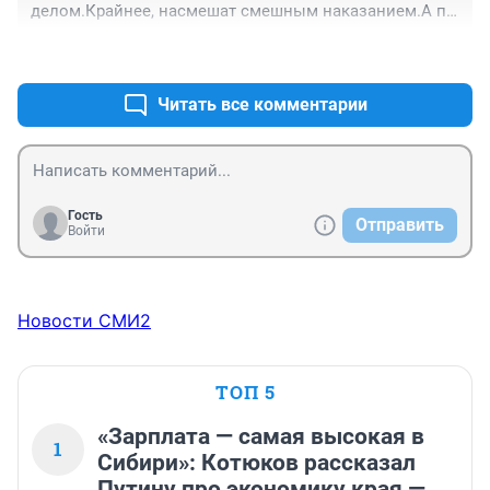
делом.Крайнее, насмешат смешным наказанием.А по 
существу, в чем они выноваты?
+0
–1
Читать все комментарии
Гость
Отправить
Войти
Новости СМИ2
ТОП 5
«Зарплата — самая высокая в
1
Сибири»: Котюков рассказал
Путину про экономику края —