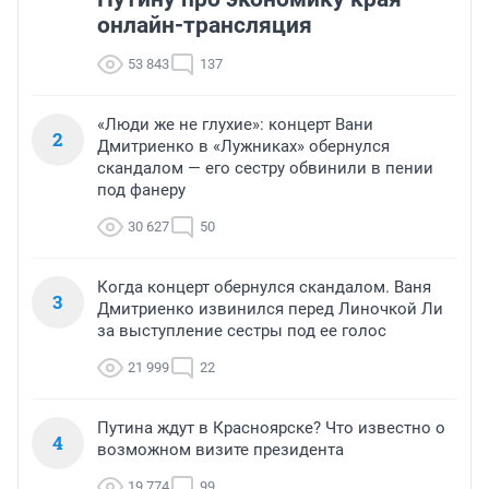
онлайн-трансляция
53 843
137
«Люди же не глухие»: концерт Вани
2
Дмитриенко в «Лужниках» обернулся
скандалом — его сестру обвинили в пении
под фанеру
30 627
50
Когда концерт обернулся скандалом. Ваня
3
Дмитриенко извинился перед Линочкой Ли
за выступление сестры под ее голос
21 999
22
Путина ждут в Красноярске? Что известно о
4
возможном визите президента
19 774
99