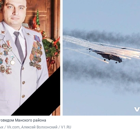
товедом Манского района
х / Vk.com, Алексей Волхонский / V1.RU