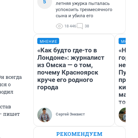
5
летняя ужурка пыталась
успокоить трехмесячного
сына и убила его
18 446
38
МНЕНИЕ
МНЕНИ
«Как будто где-то в
«Нет 
Лондоне»: журналист
городо
из Омска — о том,
недоф
почему Красноярск
Путеш
н всегда
круче его родного
проех
ся о
города
килом
водил
машин
того
став
 — пишет
Сергей Энквист
РЕКОМЕНДУЕМ