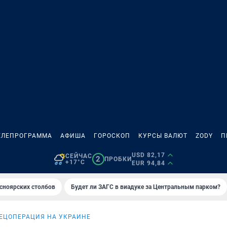
ЕЛЕПРОГРАММА
АФИША
ГОРОСКОП
КУРСЫ ВАЛЮТ
ZODY
П
USD 82,17
СЕЙЧАС
2
ПРОБКИ
+17°C
EUR 94,84
сноярских столбов
Будет ли ЗАГС в виадуке за Центральным парком?
ЕЦОПЕРАЦИЯ НА УКРАИНЕ