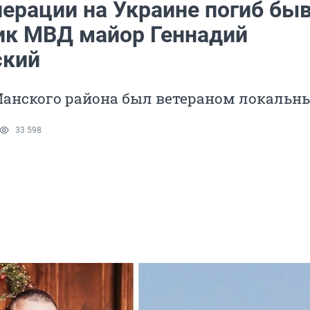
перации на Украине погиб бы
ик МВД майор Геннадий
ский
Манского района был ветераном локальн
33 598