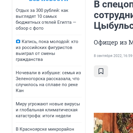
В спецо
Отдых за 300 рублей: как
сотрудн
выглядят 10 самых
бюджетных отелей Египта —
Цыбуль
обзор с фото
Офицер из 
Катись, пока молодой: кто
из российских фигуристов
выиграл от смены
8 сентября 2022, 16:59
гражданства
Ночевали в избушке: семья из
Зеленогорска рассказала, что
случилось на сплаве по реке
Кан
Миру угрожают новые вирусы
и глобальная климатическая
катастрофа: итоги недели
В Красноярске микрорайон