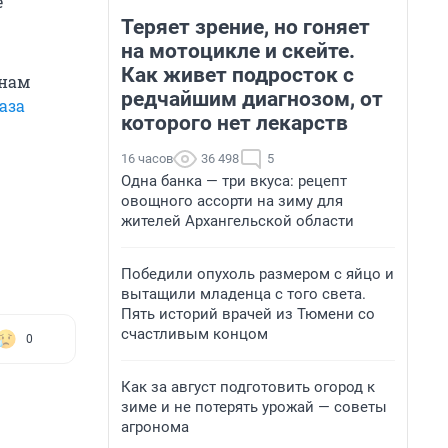
е
Теряет зрение, но гоняет
на мотоцикле и скейте.
Как живет подросток с
 нам
редчайшим диагнозом, от
аза
которого нет лекарств
16 часов
36 498
5
Одна банка — три вкуса: рецепт
овощного ассорти на зиму для
жителей Архангельской области
Победили опухоль размером с яйцо и
вытащили младенца с того света.
Пять историй врачей из Тюмени со
счастливым концом
0
Как за август подготовить огород к
зиме и не потерять урожай — советы
агронома