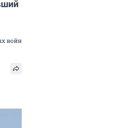
вший
ых войн