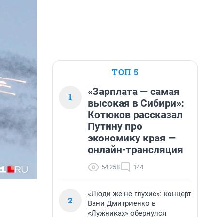
ТОП 5
«Зарплата — самая
1
высокая в Сибири»:
Котюков рассказал
Путину про
экономику края —
онлайн-трансляция
54 258
144
«Люди же не глухие»: концерт
2
Вани Дмитриенко в
«Лужниках» обернулся