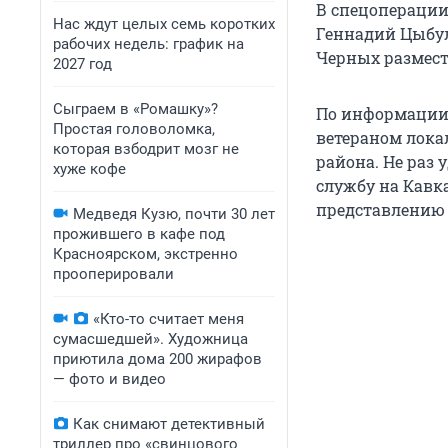
В спецоперации
Нас ждут целых семь коротких
Геннадий Цыбул
рабочих недель: график на
Черных размести
2027 год
Сыграем в «Ромашку»?
По информации 
Простая головоломка,
ветераном лока
которая взбодрит мозг не
района. Не раз 
хуже кофе
службу на Кавказ
представлению
Медведя Кузю, почти 30 лет
прожившего в кафе под
Красноярском, экстренно
прооперировали
«Кто-то считает меня
сумасшедшей». Художница
приютила дома 200 жирафов
— фото и видео
Как снимают детективный
триллер про «свинцового