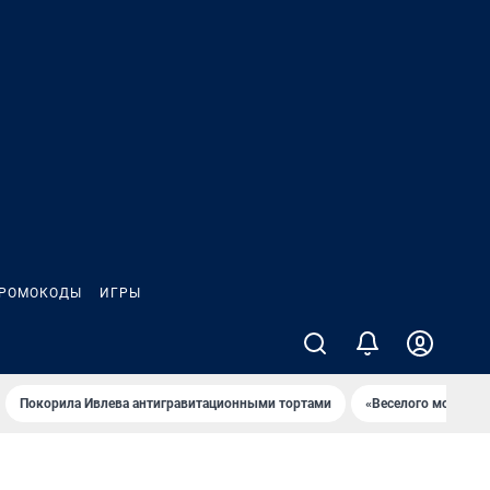
РОМОКОДЫ
ИГРЫ
Покорила Ивлева антигравитационными тортами
«Веселого молочни