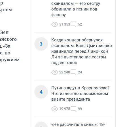
ор
скандалом — его сестру
обвинили в пении под
Артем
фанеру
31 353
52
 был
анского
Когда концерт обернулся
3
, «За
скандалом. Ваня Дмитриенко
извинился перед Линочкой
о, по
Ли за выступление сестры
оружием.
под ее голос
22 248
24
Путина ждут в Красноярске?
4
Что известно о возможном
визите президента
19 975
99
«Не рассчитала силы»: 18-