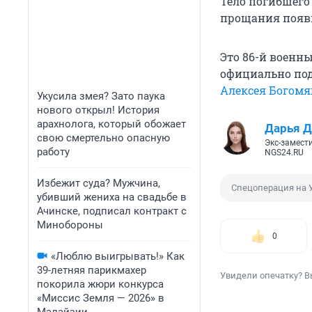
Тело погибшего
прощания появи
Это 86-й военны
официально под
Алексея Богомя
Укусила змея? Зато паука
нового открыл! История
арахнолога, который обожает
Дарья Д
свою смертельно опасную
Экс-замест
работу
NGS24.RU
Избежит суда? Мужчина,
Спецоперация на 
убивший жениха на свадьбе в
Ачинске, подписал контракт с
Минобороны
0
«Люблю выигрывать!» Как
39-летняя парикмахер
Увидели опечатку? В
покорила жюри конкурса
«Миссис Земля — 2026» в