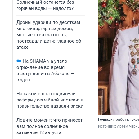
Солнечный останется без
горячей воды — надолго?
Дроны ударили по десяткам
многоквартирных домов,
многие охватил огонь,
пострадали дети: главное об
атаке
На SHAMAN'а упало
ограждение во время
выступления в Абакане —
видео
На какой срок отодвинули
реформу семейной ипотеки: в
правительстве назвали риски
Ловите момент: что принесет
Геннадий работал охо
вам полное солнечное
Источник: 
Артем Черны
затмение 12 августа