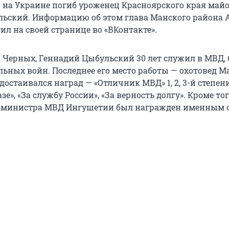
 на Украине погиб уроженец Красноярского края май
ьский. Информацию об этом глава Манского района 
л на своей странице во «ВКонтакте».
Черных, Геннадий Цыбульский 30 лет служил в МВД,
льных войн. Последнее его место работы — охотовед М
удостаивался наград — «Отличник МВД» 1, 2, 3-й степени
е», «За службу России», «За верность долгу». Кроме тог
 министра МВД Ингушетии был награжден именным 