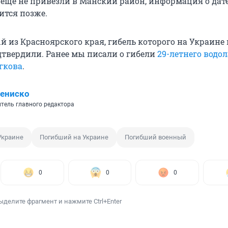
 еще не привезли в Манский район, информация о дат
тся позже.
й из Красноярского края, гибель которого на Украине
твердили. Ранее мы писали о гибели
29-летнего водол
гкова
.
ениско
итель главного редактора
Украине
Погибший на Украине
Погибший военный
0
0
0
ыделите фрагмент и нажмите Ctrl+Enter