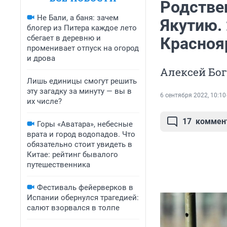
Родствен
Не Бали, а баня: зачем
Якутию. 
блогер из Питера каждое лето
сбегает в деревню и
Краснояр
променивает отпуск на огород
и дрова
Алексей Бог
Лишь единицы смогут решить
эту загадку за минуту — вы в
6 сентября 2022, 10:10
их числе?
17
коммен
Горы «Аватара», небесные
врата и город водопадов. Что
обязательно стоит увидеть в
Китае: рейтинг бывалого
путешественника
Фестиваль фейерверков в
Испании обернулся трагедией:
салют взорвался в толпе