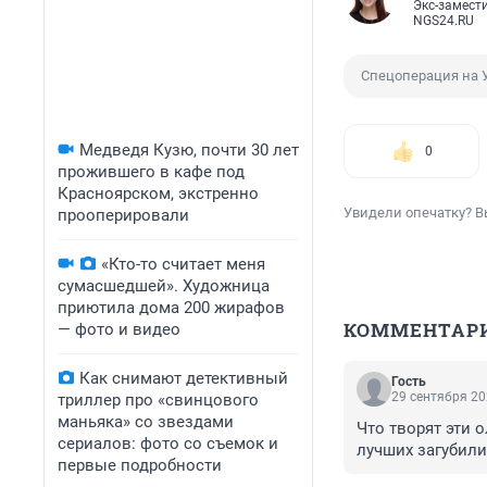
Экс-замест
NGS24.RU
Спецоперация на 
Медведя Кузю, почти 30 лет
0
прожившего в кафе под
Красноярском, экстренно
Увидели опечатку? В
прооперировали
«Кто-то считает меня
сумасшедшей». Художница
приютила дома 200 жирафов
КОММЕНТАР
— фото и видео
Как снимают детективный
Гость
29 сентября 20
триллер про «свинцового
маньяка» со звездами
Что творят эти 
сериалов: фото со съемок и
лучших загубили
первые подробности