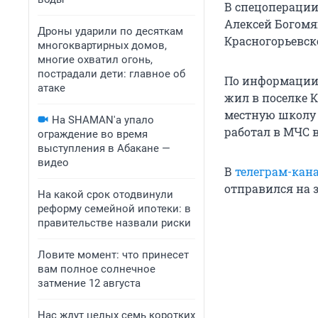
В спецоперации
Алексей Богомя
Дроны ударили по десяткам
Красногорьевско
многоквартирных домов,
многие охватил огонь,
пострадали дети: главное об
По информации 
атаке
жил в поселке 
местную школу 
На SHAMAN'а упало
работал в МЧС 
ограждение во время
выступления в Абакане —
видео
В
телеграм-кан
отправился на з
На какой срок отодвинули
реформу семейной ипотеки: в
правительстве назвали риски
Ловите момент: что принесет
вам полное солнечное
затмение 12 августа
Нас ждут целых семь коротких