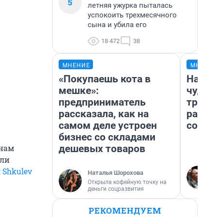
5
летняя ужурка пыталась
успокоить трехмесячного
сына и убила его
18 472
38
МНЕНИЕ
МНЕНИ
«Покупаешь кота в
Насле
мешке»:
чудом
предприниматель
транс
рассказала, как на
разне
самом деле устроен
совет
бизнес со складами
дешевых товаров
 нам
али
 Shkulev
Наталья Шорохова
Открыла кофейную точку на
деньги соцразвития
РЕКОМЕНДУЕМ