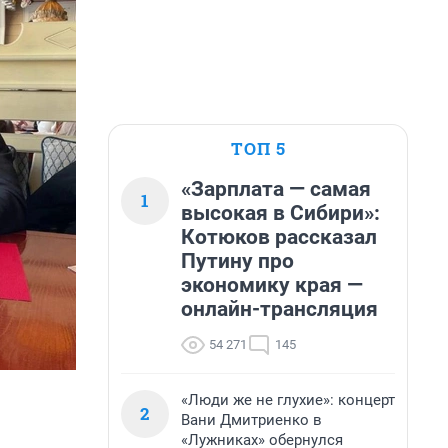
ТОП 5
«Зарплата — самая
1
высокая в Сибири»:
Котюков рассказал
Путину про
экономику края —
онлайн-трансляция
54 271
145
«Люди же не глухие»: концерт
2
Вани Дмитриенко в
«Лужниках» обернулся