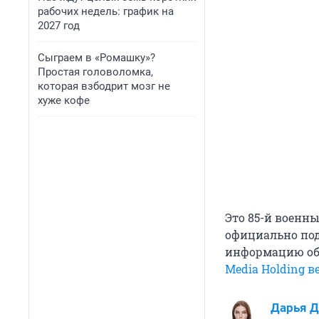
рабочих недель: график на
2027 год
Сыграем в «Ромашку»?
Простая головоломка,
которая взбодрит мозг не
хуже кофе
Это 85-й военны
официально под
информацию обо
Media Holding в
Дарья Д