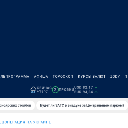
ЕЛЕПРОГРАММА
АФИША
ГОРОСКОП
КУРСЫ ВАЛЮТ
ZODY
П
USD 82,17
СЕЙЧАС
2
ПРОБКИ
+18°C
EUR 94,84
сноярских столбов
Будет ли ЗАГС в виадуке за Центральным парком?
ЕЦОПЕРАЦИЯ НА УКРАИНЕ