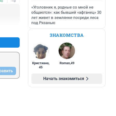
+0
–0
«Уголовник я, родные со мной не
общаются»: как бывший «афганец» 30
лет живет в землянке посреди леса
под Рязанью
+0
–1
ЗНАКОМСТВА
Кристиана
,
Roman
,
49
45
равить
Начать знакомиться