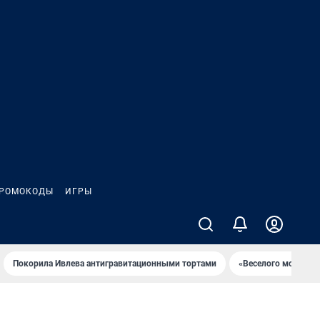
РОМОКОДЫ
ИГРЫ
Покорила Ивлева антигравитационными тортами
«Веселого молочни