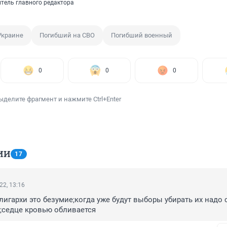
итель главного редактора
Украине
Погибший на СВО
Погибший военный
0
0
0
ыделите фрагмент и нажмите Ctrl+Enter
ИИ
17
22, 13:16
олигархи это безумие;когда уже будут выборы убирать их надо 
;седце кровью обливается