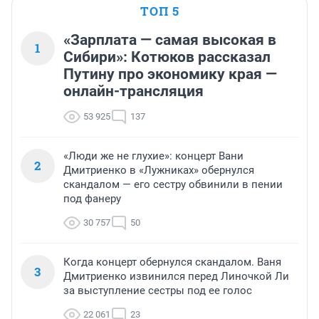
ТОП 5
«Зарплата — самая высокая в
1
Сибири»: Котюков рассказал
Путину про экономику края —
онлайн-трансляция
53 925
137
«Люди же не глухие»: концерт Вани
2
Дмитриенко в «Лужниках» обернулся
скандалом — его сестру обвинили в пении
под фанеру
30 757
50
Когда концерт обернулся скандалом. Ваня
3
Дмитриенко извинился перед Линочкой Ли
за выступление сестры под ее голос
22 061
23