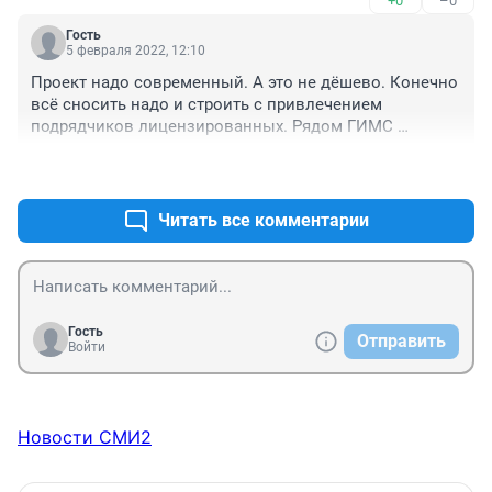
+0
–0
Гость
5 февраля 2022, 12:10
Проект надо современный. А это не дёшево. Конечно 
всё сносить надо и строить с привлечением 
подрядчиков лицензированных. Рядом ГИМС 
понастроил домиков, полное непонимание 
+0
–1
требований современной архитектуры. Деревенский 
стиль какой то. Красноярск уж не совсем глухая 
провинция.
Читать все комментарии
Гость
Отправить
Войти
Новости СМИ2