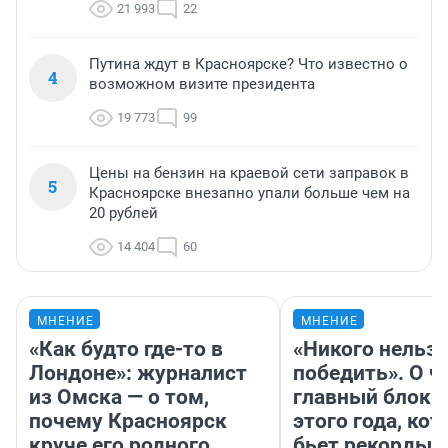
21 993
22
Путина ждут в Красноярске? Что известно о
4
возможном визите президента
19 773
99
Цены на бензин на краевой сети заправок в
5
Красноярске внезапно упали больше чем на
20 рублей
14 404
60
МНЕНИЕ
МНЕНИЕ
«Как будто где-то в
«Никого нельз
Лондоне»: журналист
победить». О ч
из Омска — о том,
главный блокб
почему Красноярск
этого года, ко
круче его родного
бьет рекорды 