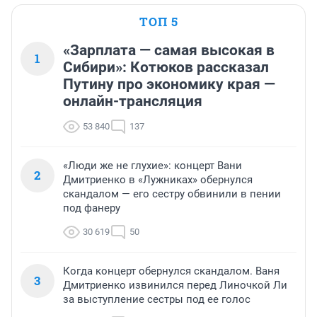
ТОП 5
«Зарплата — самая высокая в
1
Сибири»: Котюков рассказал
Путину про экономику края —
онлайн-трансляция
53 840
137
«Люди же не глухие»: концерт Вани
2
Дмитриенко в «Лужниках» обернулся
скандалом — его сестру обвинили в пении
под фанеру
30 619
50
Когда концерт обернулся скандалом. Ваня
3
Дмитриенко извинился перед Линочкой Ли
за выступление сестры под ее голос