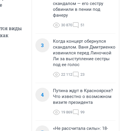
скандалом — его сестру
е
обвинили в пении под
фанеру
30 870
51
ются виды
 как
Когда концерт обернулся
3
скандалом. Ваня Дмитриенко
извинился перед Линочкой
Ли за выступление сестры
под ее голос
22 112
23
Путина ждут в Красноярске?
4
Что известно о возможном
визите президента
19 869
99
«Не рассчитала силы»: 18-