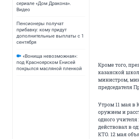
сериале «Дом Дракона».
Видео
Пенсионеры получат
прибавку: кому придут
дополнительные выплаты с 1
сентября
«Вонища невозможная»:
под Красноярском Енисей
Кроме того, пре
покрылся масляной пленкой
казанской школ
министром, мин
председателя П
Утром 11 мая в
оружием и расс
одного учителя 
действовал в од
КТО. 12 мая объ