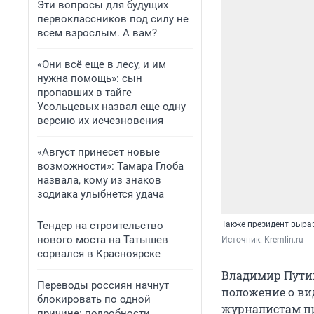
Эти вопросы для будущих
первоклассников под силу не
всем взрослым. А вам?
«Они всё еще в лесу, и им
нужна помощь»: сын
пропавших в тайге
Усольцевых назвал еще одну
версию их исчезновения
«Август принесет новые
возможности»: Тамара Глоба
назвала, кому из знаков
зодиака улыбнется удача
Тендер на строительство
Также президент выраз
нового моста на Татышев
Источник: 
Kremlin.ru
сорвался в Красноярске
Владимир Путин
Переводы россиян начнут
положение о ви
блокировать по одной
журналистам пр
причине: подробности