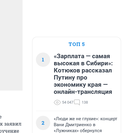
ТОП 5
«Зарплата — самая
1
высокая в Сибири»:
Котюков рассказал
Путину про
экономику края —
онлайн-трансляция
54 047
138
е
«Люди же не глухие»: концерт
2
ак заявил
Вани Дмитриенко в
оручение
«Лужниках» обернулся