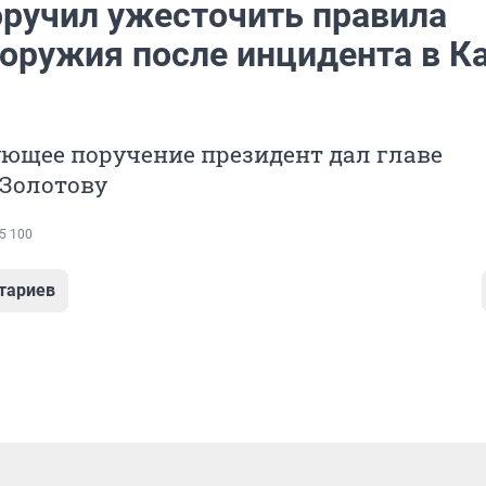
оручил ужесточить правила
 оружия после инцидента в К
ющее поручение президент дал главе
 Золотову
5 100
тариев