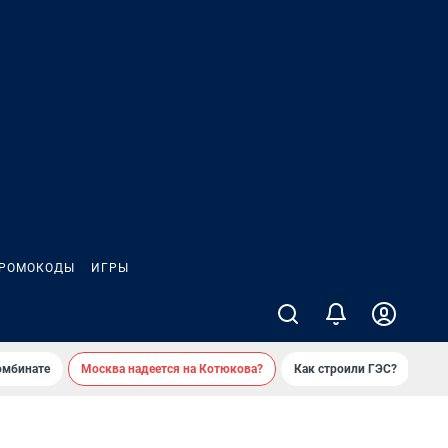
РОМОКОДЫ
ИГРЫ
омбинате
Москва надеется на Котюкова?
Как строили ГЭС?
«Ко