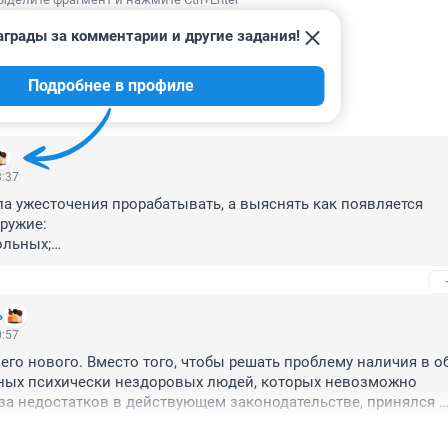
аграды за комментарии и другие задания!
Подробнее в профиле
ИИ
11
8:37
а ужесточения прорабатывать, а выяснять как появляется 
ружие:

ольных;

кольников, которые не служили.

кавшихся к административной и тем более уголовной ответств
ь
0:57
его нового. Вместо того, чтобы решать проблему наличия в о
ных психически нездоровых людей, которых невозможно 
за недостатков в действующем законодательстве, принялся 
ила владения оружием для адекватных людей. Для него это в
 на душе было. А то, что родственники и соседи ничего не мог