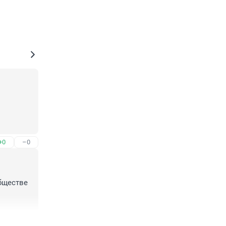
+0
–0
енности.
бществе 
ажнее. 
+3
–0
ут 