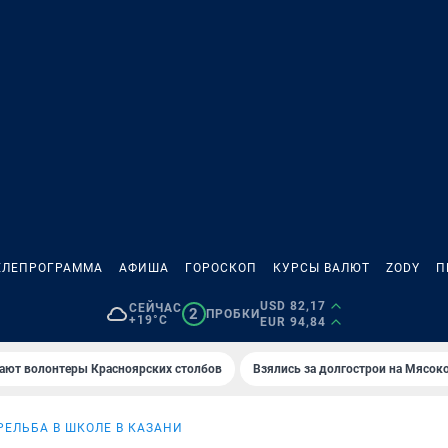
ЕЛЕПРОГРАММА
АФИША
ГОРОСКОП
КУРСЫ ВАЛЮТ
ZODY
П
USD 82,17
СЕЙЧАС
2
ПРОБКИ
+19°C
EUR 94,84
ают волонтеры Красноярских столбов
Взялись за долгострои на Мясок
РЕЛЬБА В ШКОЛЕ В КАЗАНИ