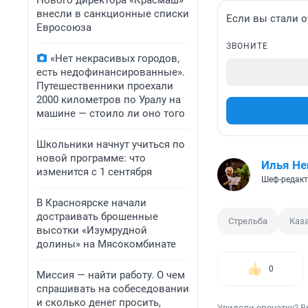
Нового директора «Красмаш»
внесли в санкционные списки
Если вы стали о
Евросоюза
ЗВОНИТЕ
«Нет некрасивых городов,
есть недофинансированные».
Путешественники проехали
2000 километров по Уралу на
машине — стоило ли оно того
Школьники начнут учиться по
новой программе: что
Илья Не
изменится с 1 сентября
Шеф-редакт
В Красноярске начали
достраивать брошенные
Стрельба
Каз
высотки «Изумрудной
долины» на Мясокомбинате
0
Миссия — найти работу. О чем
спрашивать на собеседовании
и сколько денег просить,
Увидели опечатку? В