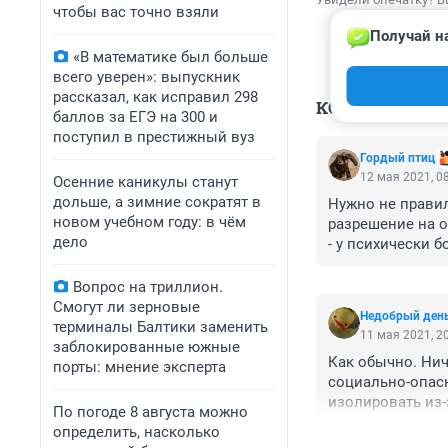
чтобы вас точно взяли
Получай н
«В математике был больше
всего уверен»: выпускник
рассказал, как исправил 298
КОММЕНТАР
баллов за ЕГЭ на 300 и
поступил в престижный вуз
Гордый птиц
12 мая 2021, 0
Осенние каникулы станут
дольше, а зимние сократят в
Нужно не правил
новом учебном году: в чём
разрешение на о
дело
- у психически б
- у вчерашних ш
- у лиц, привле
Вопрос на триллион.
Смогут ли зерновые
Недобрый ден
терминалы Балтики заменить
11 мая 2021, 2
заблокированные южные
Как обычно. Нич
порты: мнение эксперта
социально-опас
изолировать из-
По погоде 8 августа можно
ужесточать прав
определить, насколько
Чтобы спокойнее