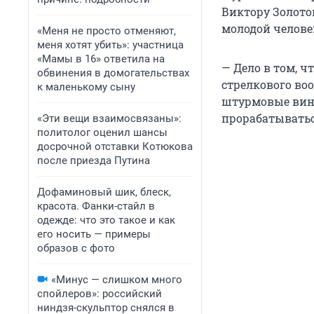
Виктору Золотов
молодой челове
«Меня не просто отменяют,
меня хотят убить»: участница
«Мамы в 16» ответила на
— Дело в том, 
обвинения в домогательствах
стрелкового во
к маленькому сыну
штурмовые винт
прорабатыватьс
«Эти вещи взаимосвязаны»:
политолог оценил шансы
досрочной отставки Котюкова
после приезда Путина
Дофаминовый шик, блеск,
красота. Фанки-стайл в
одежде: что это такое и как
его носить — примеры
образов с фото
«Минус — слишком много
спойлеров»: российский
ниндзя-скульптор снялся в