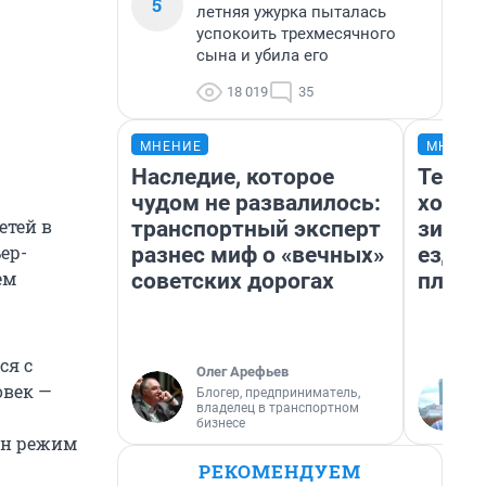
5
летняя ужурка пыталась
успокоить трехмесячного
сына и убила его
18 019
35
МНЕНИЕ
МНЕНИ
Наследие, которое
Тепло
чудом не развалилось:
холод
етей в
транспортный эксперт
зимой
ер-
разнес миф о «вечных»
ездит
ем
советских дорогах
плюсы
ся с
Олег Арефьев
овек —
Блогер, предприниматель,
владелец в транспортном
бизнесе
ден режим
РЕКОМЕНДУЕМ