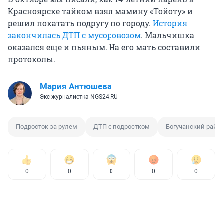
Красноярске тайком взял мамину «Тойоту» и
решил покатать подругу по городу.
История
закончилась ДТП с мусоровозом
. Мальчишка
оказался еще и пьяным. На его мать составили
протоколы.
Мария Антюшева
Экс-журналистка NGS24.RU
Подросток за рулем
ДТП с подростком
Богучанский райо
0
0
0
0
0