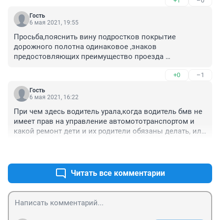
+1
–0
водитель «БМВ»Все что можно ,нарушил 
он.Единственное,он не с нашей помойки .И это 
Гость
определило вину ребят 

6 мая 2021, 19:55
Посмотрим ,что решит суд .НАШ САМЫЙ ГУМАННЫЙ 
Просьба,пояснить вину подростков покрытие 
СУД В МИРЕ.

дорожного полотна одинаковое ,знаков 
предостовляющих преимущество проезда 
Ш
«БМВ»перед «Уралом»так же не видно В чем их вина 
+0
–1
.Дети лаптей,а за рулем БМВ какая то 
шишечка.Видимо так.
Гость
6 мая 2021, 16:22
При чем здесь водитель урала,когда водитель бмв не 
имеет прав на управление автомототранспортом и 
какой ремонт дети и их родители обязаны делать, или 
он депутат ,глава администрации?Если это так ,то 
+1
–2
конечно. Власть нужно уважать.
Читать все комментарии