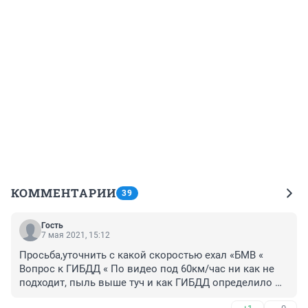
КОММЕНТАРИИ
39
Гость
7 мая 2021, 15:12
Просьба,уточнить с какой скоростью ехал «БМВ « 
Вопрос к ГИБДД « По видео под 60км/час ни как не 
подходит, пыль выше туч и как ГИБДД определило 
виновников.По видио , виноват 100 процентов 