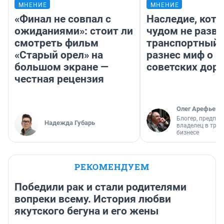
МНЕНИЕ
МНЕНИЕ
«Финал не совпал с
Наследие, кото
ожиданиями»: стоит ли
чудом не разва
смотреть фильм
транспортный 
«Старый орел» на
разнес миф о 
большом экране —
советских доро
честная рецензия
Олег Арефьев
Блогер, предпри
Надежда Губарь
владелец в тра
бизнесе
РЕКОМЕНДУЕМ
Победили рак и стали родителями
вопреки всему. История любви
якутского бегуна и его жены