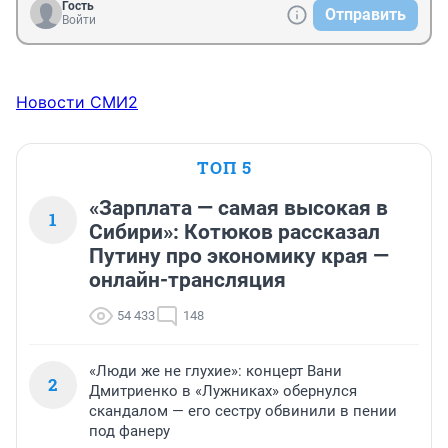
Гость
Отправить
Войти
Новости СМИ2
ТОП 5
«Зарплата — самая высокая в
1
Сибири»: Котюков рассказал
Путину про экономику края —
онлайн-трансляция
54 433
148
«Люди же не глухие»: концерт Вани
2
Дмитриенко в «Лужниках» обернулся
скандалом — его сестру обвинили в пении
под фанеру