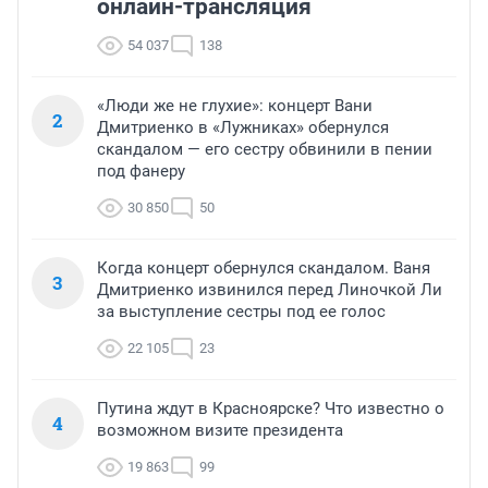
онлайн-трансляция
54 037
138
«Люди же не глухие»: концерт Вани
2
Дмитриенко в «Лужниках» обернулся
скандалом — его сестру обвинили в пении
под фанеру
30 850
50
Когда концерт обернулся скандалом. Ваня
3
Дмитриенко извинился перед Линочкой Ли
за выступление сестры под ее голос
22 105
23
Путина ждут в Красноярске? Что известно о
4
возможном визите президента
19 863
99