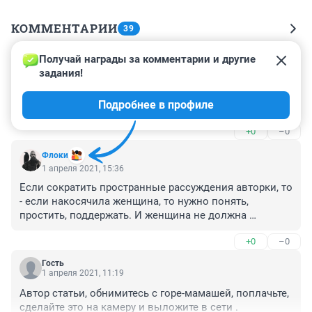
КОММЕНТАРИИ
39
Получай награды за комментарии и другие 
Гость
5 апреля 2021, 00:21
задания!
На лицо признаки разжигания вражды!!!!! Где СК и 
Подробнее в профиле
прокуратура. Где кнопка "пожаловаться"????
+0
–0
Флоки
1 апреля 2021, 15:36
Если сократить пространные рассуждения авторки, то 
- если накосячила женщина, то нужно понять, 
простить, поддержать. И женщина не должна 
отвечать ни за что, даже перед законом. Вот и вся 
+0
–0
цель этих мутных рассуждений. Так что не надо 
обманываться в её гуманизме. Он избирательный, не 
Гость
для всех.
1 апреля 2021, 11:19
Автор статьи, обнимитесь с горе-мамашей, поплачьте, 
сделайте это на камеру и выложите в сети .