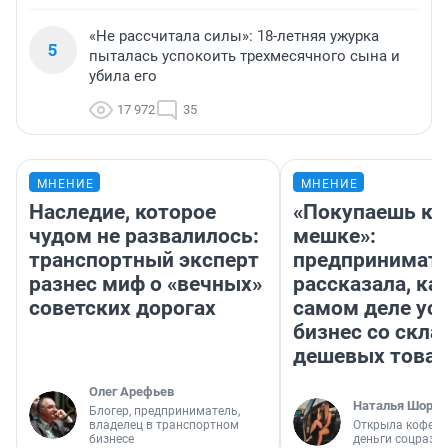
«Не рассчитала силы»: 18-летняя ужурка
5
пыталась успокоить трехмесячного сына и
убила его
17 972
35
МНЕНИЕ
МНЕНИЕ
Наследие, которое
«Покупаешь ко
чудом не развалилось:
мешке»:
транспортный эксперт
предпринимат
разнес миф о «вечных»
рассказала, как
советских дорогах
самом деле ус
бизнес со скл
дешевых това
Олег Арефьев
Наталья Шорох
Блогер, предприниматель,
владелец в транспортном
Открыла кофейн
бизнесе
деньги соцразв