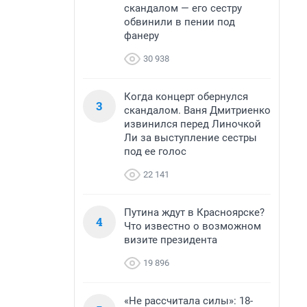
скандалом — его сестру
обвинили в пении под
фанеру
30 938
Когда концерт обернулся
3
скандалом. Ваня Дмитриенко
извинился перед Линочкой
Ли за выступление сестры
под ее голос
22 141
Путина ждут в Красноярске?
4
Что известно о возможном
визите президента
19 896
«Не рассчитала силы»: 18-