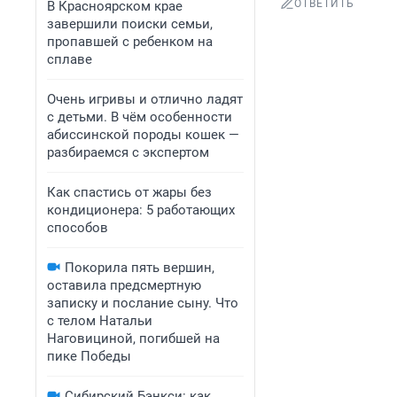
ОТВЕТИТЬ
В Красноярском крае
завершили поиски семьи,
пропавшей с ребенком на
сплаве
Очень игривы и отлично ладят
с детьми. В чём особенности
абиссинской породы кошек —
разбираемся с экспертом
Как спастись от жары без
кондиционера: 5 работающих
способов
Покорила пять вершин,
оставила предсмертную
записку и послание сыну. Что
с телом Натальи
Наговициной, погибшей на
пике Победы
Сибирский Бэнкси: как