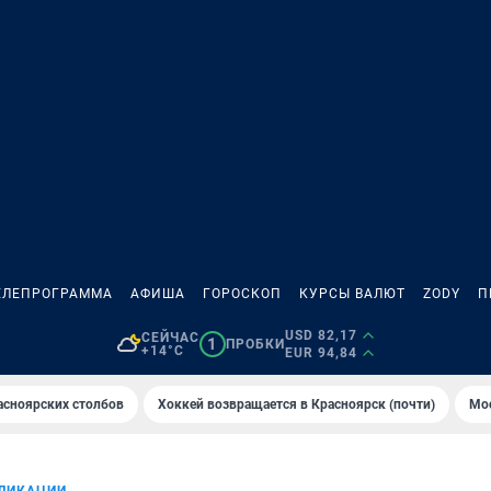
ЕЛЕПРОГРАММА
АФИША
ГОРОСКОП
КУРСЫ ВАЛЮТ
ZODY
П
USD 82,17
СЕЙЧАС
1
ПРОБКИ
+14°C
EUR 94,84
асноярских столбов
Хоккей возвращается в Красноярск (почти)
Мос