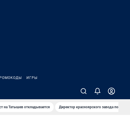
РОМОКОДЫ
ИГРЫ
т на Татышев откладывается
Директор красноярского завода под сан