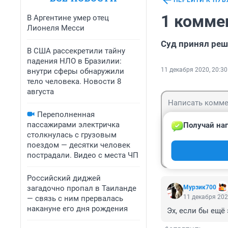
ПЕРЕЙТИ К ПУ
1 комме
В Аргентине умер отец
Лионеля Месси
Суд принял реш
В США рассекретили тайну
падения НЛО в Бразилии:
11 декабря 2020, 20:30
внутри сферы обнаружили
тело человека. Новости 8
августа
Переполненная
пассажирами электричка
Получай наг
столкнулась с грузовым
поездом — десятки человек
Гость
Войти
пострадали. Видео с места ЧП
Российский диджей
загадочно пропал в Таиланде
Мурзик700
11 декабря 202
— связь с ним прервалась
накануне его дня рождения
Эх, если бы ещё