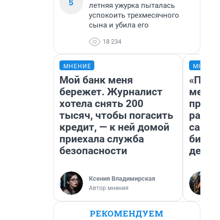
5
летняя ужурка пыталась
успокоить трехмесячного
сына и убила его
18 234
МНЕНИЕ
МНЕНИ
Мой банк меня
«Поку
бережет. Журналист
мешке
хотела снять 200
предп
тысяч, чтобы погасить
расска
кредит, — к ней домой
самом
приехала служба
бизне
безопасности
дешев
Ксения Владимирская
Автор мнения
РЕКОМЕНДУЕМ