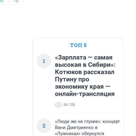
+5
–0
ТОП 5
«Зарплата — самая
1
высокая в Сибири»:
Котюков рассказал
Путину про
экономику края —
онлайн-трансляция
54 133
«Люди же не глухие»: концерт
2
Вани Дмитриенко в
«Лужниках» обернулся